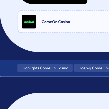
ComeOn Casino
Highlights ComeOn Casino
Hoe wij ComeOn 