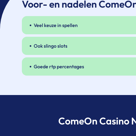
Voor- en nadelen ComeOn
Veel keuze in spellen
Ook slingo slots
Goede rtp percentages
ComeOn Casino 