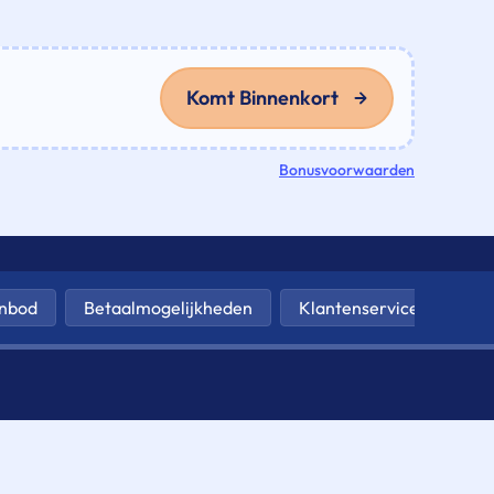
Komt Binnenkort
Bonusvoorwaarden
nbod
Betaalmogelijkheden
Klantenservice
Com