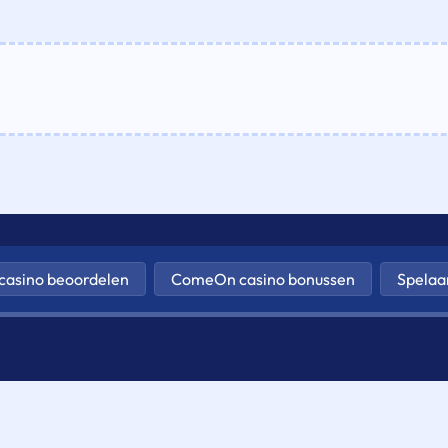
casino beoordelen
ComeOn casino bonussen
Spelaa