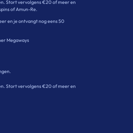
en. Stort vervolgens €20 of meer en
espins of Amun-Re.
eer en je ontvangt nog eens 50
unner Megaways
ingen.
en. Stort vervolgens €20 of meer en