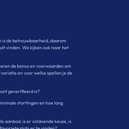
len is de betrouwbaarheid, daarom
ult vinden. We kijken ook naar het
alyseren de bonus en voorwaarden om
variatie en voor welke spellen je de
unt geverifieerd is?
minimale stortingen en hoe lang
ale aanbod, is er voldoende keuze, is
favoriete slots er te vinden?