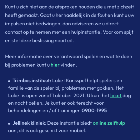
Kunt u zich niet aan de afspraken houden die u met zichzelf
heeft gemaakt. Gaat u herhaaldelijk in de fout en kunt u uw
impulsen niet bedwingen, dan adviseren we u direct
contact op te nemen met een hulpinstantie. Voorkom spijt
en stel deze beslissing nooit uit.
Meer informatie over verantwoord spelen en wat te doen
bij problemen kunt u
hier
vinden.
Trimbos instituut:
Loket Kansspel helpt spelers en
familie van de speler bij problemen met gokken. Het
Loket is open vanaf 1 oktober 2021. U kunt het
loket
dag
en nacht bellen, Je kunt er ook terecht voor
behandelingen en / of trainingen
0900-1995
Jellinek kliniek
: Deze instantie biedt
online zelfhulp
aan, dit is ook geschikt voor mobiel.