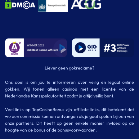
Liever geen gokreclame?
Ons doel is om jou te informeren over veilig en legaal online
gokken. Wij tonen alleen casino’s met een licentie van de
Nederlandse Kansspelautoriteit zodat je altijd veilig bent.
Veel links op TopCasinoBonus zijn affiliate links, dit betekent dat
we een commissie kunnen ontvangen als je gaat spelen bij een van
onze partners. Dit heeft op geen enkele manier invloed op de
hoogte van de bonus of de bonusvoorwaarden.