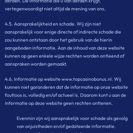
derden. De informatie die u van derden krijgt,
vertegenwoordigt niet altijd de mening van ons.
4.5. Aansprakelijkheid en schade. Wij zijn niet
aansprakelijk voor enige directe of indirecte schade die
zou kunnen ontstaan door het gebruik van de hierin
aangeboden informatie. Aan de inhoud van deze website
kunnen op geen enkele wijze rechten worden ontleend of
aanspraken worden gemaakt.
4.6. Informatie op website www.topcasinobonus.nl. Wij
kunnen niet garanderen dat de informatie op onze website
foutloos is, volledig en/of actueel is. Daarom kunt u aan de
informatie op deze website geen rechten ontlenen.
Evenmin zijn wij aansprakelijk voor schade als gevolg
van onjuistheden en/of gedateerde informatie.