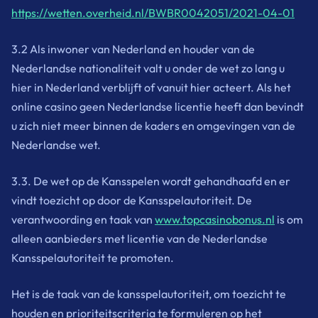
https://wetten.overheid.nl/BWBR0042051/2021-04-01
3.2 Als inwoner van Nederland en houder van de
Nederlandse nationaliteit valt u onder de wet zo lang u
hier in Nederland verblijft of vanuit hier acteert. Als het
online casino geen Nederlandse licentie heeft dan bevindt
u zich niet meer binnen de kaders en omgevingen van de
Nederlandse wet.
3.3. De wet op de Kansspelen wordt gehandhaafd en er
vindt toezicht op door de Kansspelautoriteit. De
verantwoording en taak van
www.topcasinobonus.nl
is om
alleen aanbieders met licentie van de Nederlandse
Kansspelautoriteit te promoten.
Het is de taak van de kansspelautoriteit, om toezicht te
houden en prioriteitscriteria te formuleren op het