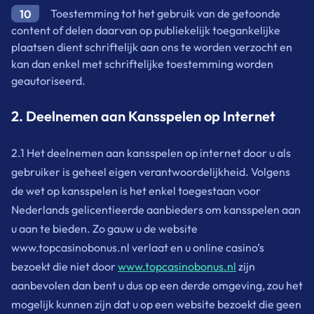
Toestemming tot het gebruik van de getoonde
content of delen daarvan op publiekelijk toegankelijke
plaatsen dient schriftelijk aan ons te worden verzocht en
kan dan enkel met schriftelijke toestemming worden
geautoriseerd.
2. Deelnemen aan Kansspelen op Internet
2.1 Het deelnemen aan kansspelen op internet door u als
gebruiker is geheel eigen verantwoordelijkheid. Volgens
de wet op kansspelen is het enkel toegestaan voor
Nederlands gelicentieerde aanbieders om kansspelen aan
u aan te bieden. Zo gauw u de website
www.topcasinobonus.nl verlaat en u online casino’s
bezoekt die niet door
www.topcasinobonus.nl
zijn
aanbevolen dan bent u dus op een derde omgeving, zou het
mogelijk kunnen zijn dat u op een website bezoekt die geen