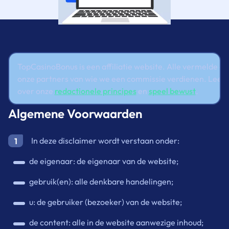
TopCasinoBonus is een affiliatie website. Alle vermelde cas
onze partners van wie we een commissie verdienen. Lees
over onze
redactionele principes
en
speel bewust
.
Algemene Voorwaarden
In deze disclaimer wordt verstaan onder:
de eigenaar: de eigenaar van de website;
gebruik(en): alle denkbare handelingen;
u: de gebruiker (bezoeker) van de website;
de content: alle in de website aanwezige inhoud;