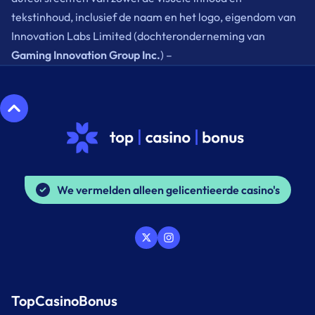
tekstinhoud, inclusief de naam en het logo, eigendom van
Innovation Labs Limited (dochteronderneming van
Gaming Innovation Group Inc.
) –
We vermelden alleen gelicentieerde casino's
TopCasinoBonus