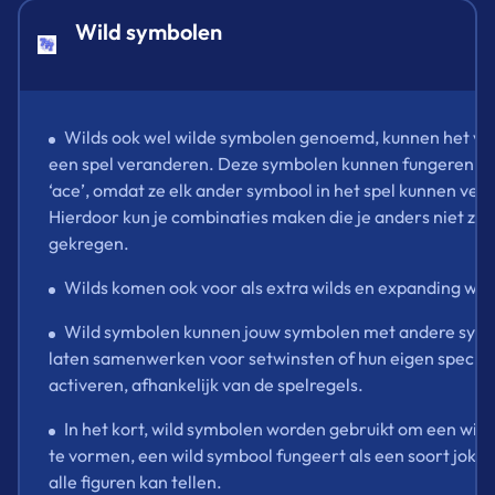
Wild symbolen
Wilds ook wel wilde symbolen genoemd, kunnen het ve
een spel veranderen. Deze symbolen kunnen fungeren al
‘ace’, omdat ze elk ander symbool in het spel kunnen ver
Hierdoor kun je combinaties maken die je anders niet zo
gekregen.
Wilds komen ook voor als extra wilds en expanding wild
Wild symbolen kunnen jouw symbolen met andere sym
laten samenwerken voor setwinsten of hun eigen special
activeren, afhankelijk van de spelregels.
In het kort, wild symbolen worden gebruikt om een winn
te vormen, een wild symbool fungeert als een soort joker
alle figuren kan tellen.