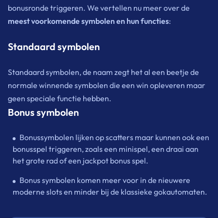
bonusronde triggeren. We vertellen nu meer over de
meest voorkomende symbolen en hun functies
:
Standaard symbolen
Standaard symbolen, de naam zegt het al een beetje de
normale winnende symbolen die een win opleveren maar
geen speciale functie hebben.
Bonus symbolen
Bonussymbolen lijken op scatters maar kunnen ook een
bonusspel triggeren, zoals een minispel, een draai aan
het grote rad of een jackpot bonus spel.
Bonus symbolen komen meer voor in de nieuwere
moderne slots en minder bij de klassieke gokautomaten.