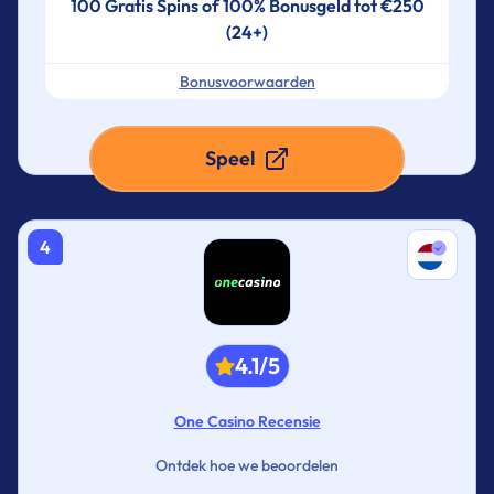
100 Gratis Spins of 100% Bonusgeld tot €250
(24+)
Bonusvoorwaarden
Speel
4
4.1/5
One Casino Recensie
Ontdek hoe we beoordelen