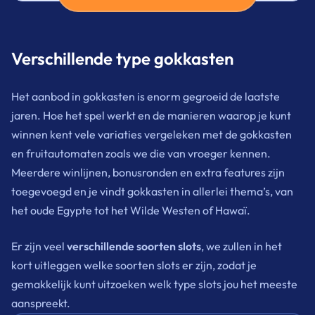
Verschillende type gokkasten
Het aanbod in gokkasten is enorm gegroeid de laatste
jaren. Hoe het spel werkt en de manieren waarop je kunt
winnen kent vele variaties vergeleken met de gokkasten
en fruitautomaten zoals we die van vroeger kennen.
Meerdere winlijnen, bonusronden en extra features zijn
toegevoegd en je vindt gokkasten in allerlei thema’s, van
het oude Egypte tot het Wilde Westen of Hawaï.
Er zijn veel
verschillende soorten slots
, we zullen in het
kort uitleggen welke soorten slots er zijn, zodat je
gemakkelijk kunt uitzoeken welk type slots jou het meeste
aanspreekt.