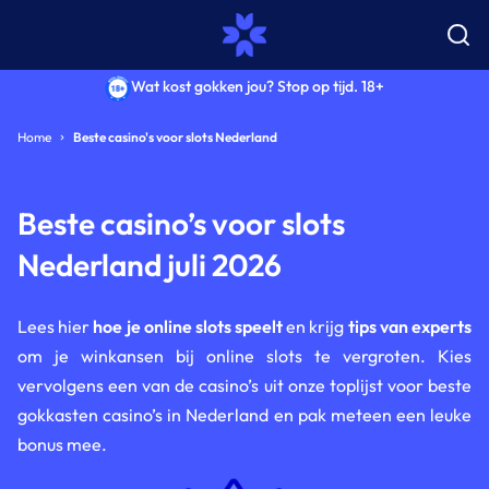
Wat kost gokken jou? Stop op tijd. 18+
Home
Beste casino's voor slots Nederland
Beste casino’s voor slots
Nederland juli 2026
Lees hier
hoe je online slots speelt
en krijg
tips van experts
om je winkansen bij online slots te vergroten. Kies
vervolgens een van de casino’s uit onze toplijst voor beste
gokkasten casino’s in Nederland en pak meteen een leuke
bonus mee.