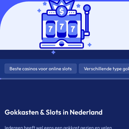
Beste casinos voor online slots
Verschillende type go
Gokkasten & Slots in Nederland
Iedereen heeft wel eens een gokkast gezien en velen