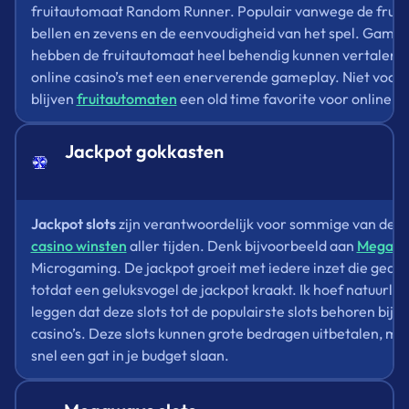
fruitautomaat Random Runner. Populair vanwege de fruit
bellen en zevens en de eenvoudigheid van het spel. Game 
hebben de fruitautomaat heel behendig kunnen vertalen 
online casino’s met een enerverende gameplay. Niet voor 
blijven
fruitautomaten
een old time favorite voor online g
Jackpot gokkasten
Jackpot slots
zijn verantwoordelijk voor sommige van de
g
casino winsten
aller tijden. Denk bijvoorbeeld aan
Mega M
Microgaming. De jackpot groeit met iedere inzet die geda
totdat een geluksvogel de jackpot kraakt. Ik hoef natuurlijk 
leggen dat deze slots tot de populairste slots behoren bij d
casino’s. Deze slots kunnen grote bedragen uitbetalen, ma
snel een gat in je budget slaan.