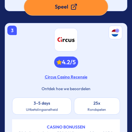
Speel
3
4.2/5
Circus Casino Recensie
Ontdek hoe we beoordelen
3–5 days
25x
Uitbetalingssnelheid
Rondspelen
CASINO BONUSSEN