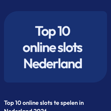
Top 10 online slots te spelen in