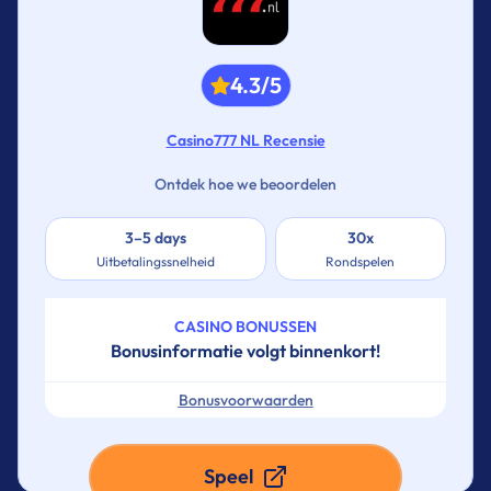
4.3/5
Casino777 NL Recensie
Ontdek hoe we beoordelen
3–5 days
30x
Uitbetalingssnelheid
Rondspelen
CASINO BONUSSEN
Bonusinformatie volgt binnenkort!
Bonusvoorwaarden
Speel