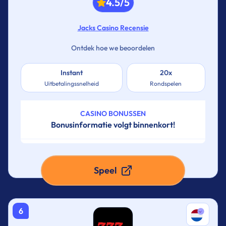
4.5/5
Jacks Casino Recensie
Ontdek hoe we beoordelen
Instant
20x
Uitbetalingssnelheid
Rondspelen
CASINO BONUSSEN
Bonusinformatie volgt binnenkort!
Speel
6