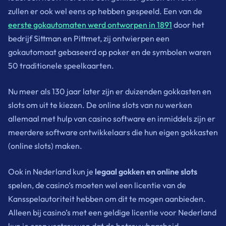
zullen er ook wel eens op hebben gespeeld. Een van de
eerste gokautomaten werd ontworpen in 1891
door het
bedrijf Sittman en Pittmet, zij ontwierpen een
gokautomaat gebaseerd op poker en de symbolen waren
50 traditionele speelkaarten.
Nu meer als 130 jaar later zijn er duizenden gokkasten en
slots om uit te kiezen. De online slots van nu werken
allemaal met hulp van casino software en inmiddels zijn er
meerdere software ontwikkelaars die hun eigen gokkasten
(online slots) maken.
Ook in Nederland kun je
legaal gokken en online slots
spelen, de casino’s moeten wel een licentie van de
Kansspelautoriteit hebben om dit te mogen aanbieden.
Alleen bij casino’s met een geldige licentie voor Nederland