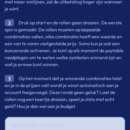
met meer winlijnen, zal de uitbetaling hoger zijn wanneer
je wint.
Druk op start en de rollen gaan draaien. De eerste
spin is gemaakt. De rollen moeten op bepaalde
combinaties vallen, elke combinatie heeft een waarde en
een van te voren vastgestelde prijs. Soms kun je ook een
bonusronde activeren. Je kunt op elk moment de paytable
raadplegen om te weten welke symbolen winnend zijn en
wat je ermee kunt winnen.
Op het moment dat je winnende combinaties hebt
en je in de prijzen valt wordt je winst automatisch aan je
account toegevoegd. Deze ronde geen geluk? Laat de
rollen nog een keertje draaien, speel je slots met echt
geld? Hou je dan wel aan je budget.
TopCasinoBonus info alert: