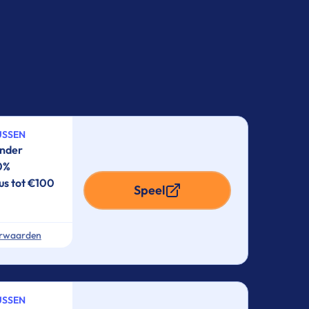
USSEN
onder
0%
us tot €100
Speel
rwaarden
USSEN