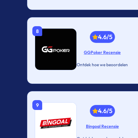
8
4.6/5
GGPoker Recensie
Ontdek hoe we beoordelen
9
4.6/5
Bingoal Recensie