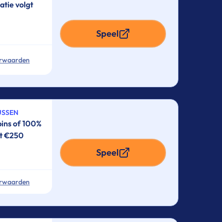
tie volgt
Speel
rwaarden
USSEN
pins of 100%
ot €250
Speel
rwaarden