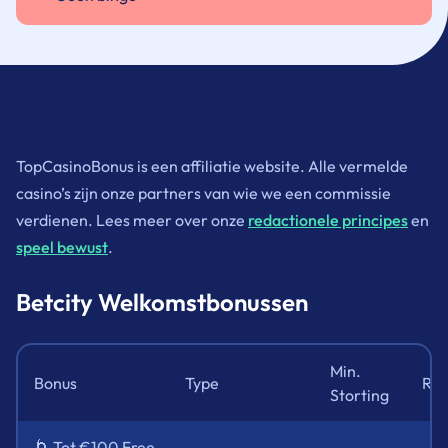
TopCasinoBonus is een affiliatie website. Alle vermelde
casino’s zijn onze partners van wie we een commissie
verdienen. Lees meer over onze
redactionele principes
en
speel bewust
.
Betcity Welkomstbonussen
Min.
Bonus
Type
Ron
Storting
🌀 Tot €100 Free