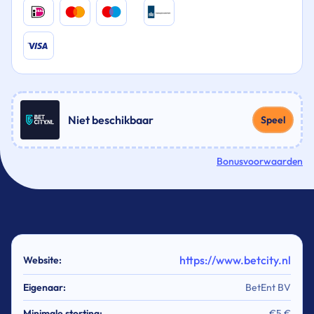
Niet beschikbaar
Speel
Bonusvoorwaarden
https://www.betcity.nl
Website:
Eigenaar:
BetEnt BV
Minimale storting:
€5 €