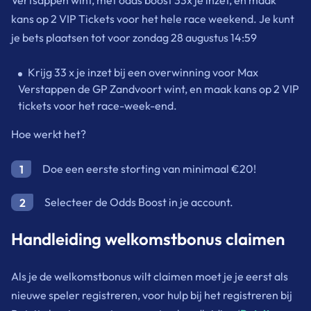
Vertsappen wint, met odds boost 33x je inzet, en maak
kans op 2 VIP Tickets voor het hele race weekend. Je kunt
je bets plaatsen tot voor zondag 28 augustus 14:59
Krijg 33 x je inzet bij een overwinning voor Max
Verstappen de GP Zandvoort wint, en maak kans op 2 VIP
tickets voor het race-week-end.
Hoe werkt het?
Doe een eerste storting van minimaal €20!
Selecteer de Odds Boost in je account.
Handleiding welkomstbonus claimen
Als je de welkomstbonus wilt claimen moet je je eerst als
nieuwe speler registreren, voor hulp bij het registreren bij