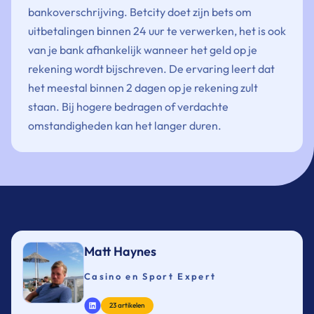
bankoverschrijving. Betcity doet zijn bets om
uitbetalingen binnen 24 uur te verwerken, het is ook
van je bank afhankelijk wanneer het geld op je
rekening wordt bijschreven. De ervaring leert dat
het meestal binnen 2 dagen op je rekening zult
staan. Bij hogere bedragen of verdachte
omstandigheden kan het langer duren.
Matt Haynes
Casino en Sport Expert
23 artikelen