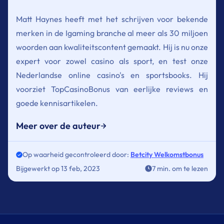
Matt Haynes heeft met het schrijven voor bekende
merken in de Igaming branche al meer als 30 miljoen
woorden aan kwaliteitscontent gemaakt. Hij is nu onze
expert voor zowel casino als sport, en test onze
Nederlandse online casino's en sportsbooks. Hij
voorziet TopCasinoBonus van eerlijke reviews en
goede kennisartikelen.
Meer over de auteur
Op waarheid gecontroleerd door:
Betcity Welkomstbonus
Bijgewerkt op 13 feb, 2023
7 min. om te lezen