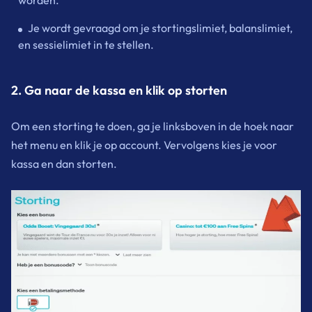
worden.
Je wordt gevraagd om je stortingslimiet, balanslimiet,
en sessielimiet in te stellen.
2. Ga naar de kassa en klik op storten
Om een storting te doen, ga je linksboven in de hoek naar
het menu en klik je op account. Vervolgens kies je voor
kassa en dan storten.