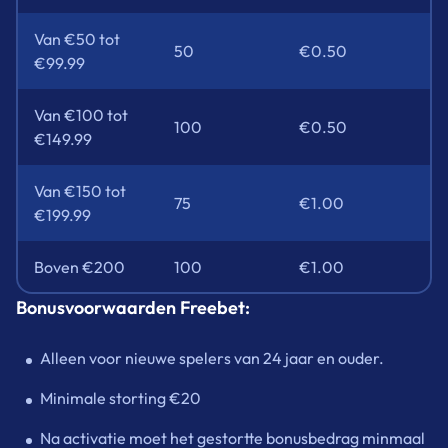
Van €50 tot
50
€0.50
€99.99
Van €100 tot
100
€0.50
€149.99
Van €150 tot
75
€1.00
€199.99
Boven €200
100
€1.00
Bonusvoorwaarden Freebet:
Alleen voor nieuwe spelers van 24 jaar en ouder.
Minimale storting €20
Na activatie moet het gestortte bonusbedrag minmaal