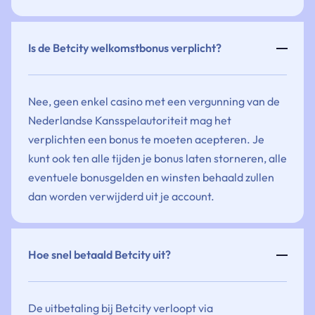
Is de Betcity welkomstbonus verplicht?
Nee, geen enkel casino met een vergunning van de
Nederlandse Kansspelautoriteit mag het
verplichten een bonus te moeten acepteren. Je
kunt ook ten alle tijden je bonus laten storneren, alle
eventuele bonusgelden en winsten behaald zullen
dan worden verwijderd uit je account.
Hoe snel betaald Betcity uit?
De uitbetaling bij Betcity verloopt via