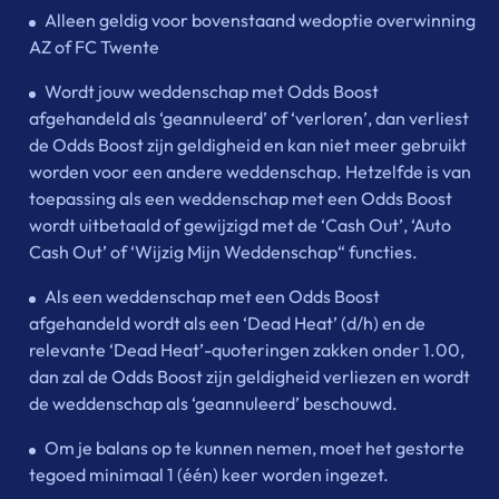
Alleen geldig voor bovenstaand wedoptie overwinning
AZ of FC Twente
Wordt jouw weddenschap met Odds Boost
afgehandeld als ‘geannuleerd’ of ‘verloren’, dan verliest
de Odds Boost zijn geldigheid en kan niet meer gebruikt
worden voor een andere weddenschap. Hetzelfde is van
toepassing als een weddenschap met een Odds Boost
wordt uitbetaald of gewijzigd met de ‘Cash Out’, ‘Auto
Cash Out’ of ‘Wijzig Mijn Weddenschap“ functies.
Als een weddenschap met een Odds Boost
afgehandeld wordt als een ‘Dead Heat’ (d/h) en de
relevante ‘Dead Heat’-quoteringen zakken onder 1.00,
dan zal de Odds Boost zijn geldigheid verliezen en wordt
de weddenschap als ‘geannuleerd’ beschouwd.
Om je balans op te kunnen nemen, moet het gestorte
tegoed minimaal 1 (één) keer worden ingezet.