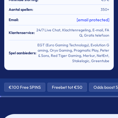
Aantal spellen:
350+
[email protected]
Email:
24/7 Live Chat, Klachtenregeling, E-mail, FA
Klantenservice:
Q, Gratis telefoon
EGT (Euro Gaming Technology), Evolution G
aming, Oryx Gaming, Pragmatic Play, Peter
Spel aanbieders:
& Sons, Red Tiger Gaming, Merkur, NetEnt,
Stakelogic, Greentube
€100 Free SPINS
Freebet tot €50
Odds boost 