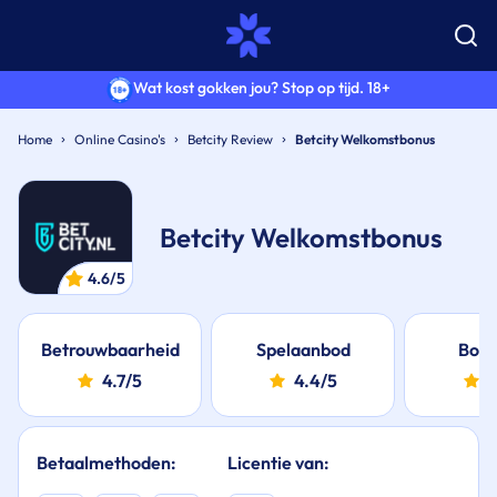
Wat kost gokken jou? Stop op tijd. 18+
Home
Online Casino's
Betcity Review
Betcity Welkomstbonus
Betcity Welkomstbonus
4.6/5
Betrouwbaarheid
Spelaanbod
Bonu
4.7/5
4.4/5
4
Betaalmethoden:
Licentie van: