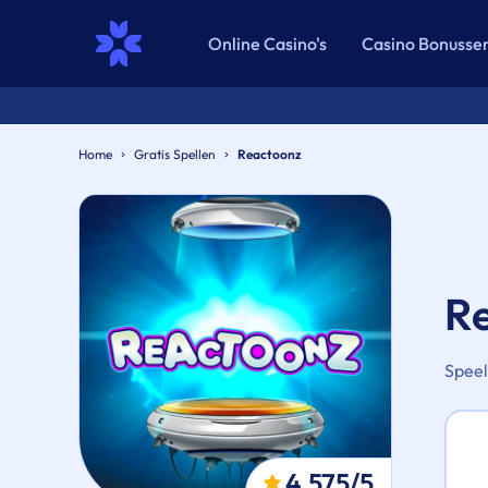
Online Casino's
Casino Bonusse
Home
Gratis Spellen
Reactoonz
Re
Speel
4.575/5