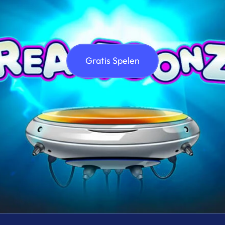
Gratis Spelen