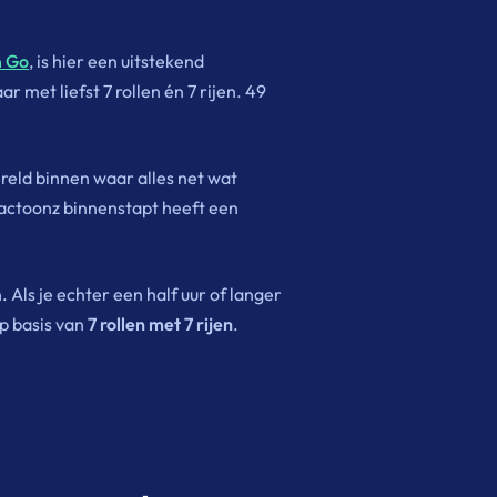
n Go
, is hier een uitstekend
 met liefst 7 rollen én 7 rijen. 49
ereld binnen waar alles net wat
Reactoonz binnenstapt heeft een
 Als je echter een half uur of langer
p basis van
7 rollen met 7 rijen
.