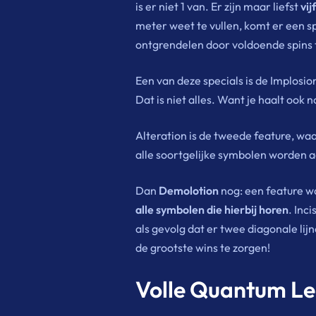
is er niet 1 van. Er zijn maar liefst
vij
meter weet te vullen, komt er een speci
ontgrendelen door voldoende spins 
Een van deze specials is de Implosion
Dat is niet alles. Want je haalt oo
Alteration is de tweede feature, wa
alle soortgelijke symbolen worden 
Dan
Demolotion
nog: een feature wa
alle symbolen die hierbij horen
. Inc
als gevolg dat er twee diagonale li
de grootste wins te zorgen!
Volle Quantum Le