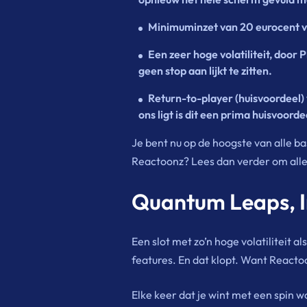
Minimuminzet van 20 eurocent v
Een zeer hoge volatiliteit, door 
geen stop aan lijkt te zitten.
Return-to-player (huisvoordeel) 
ons ligt is dit een prima huisvoorde
Je bent nu op de hoogste van alle ba
Reactoonz? Lees dan verder om alle
Quantum Leaps, Im
Een slot met zo’n hoge volatiliteit 
features. En dat klopt. Want Reactoo
Elke keer dat je wint met een spin w