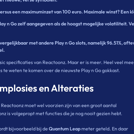
ersus een maximuminzet van 100 euro. Maximale winst? Een k
Play n Go zelf aangegeven als de hoogst mogelijke volatiliteit. 
vergelijkbaar met andere Play n Go slots, namelijk 96.51%, ofte
el.
sic specificaties van Reactoonz. Maar er is meer. Heel veel meer
s te weten te komen over de nieuwste Play n Go gokkast.
plosies en Alteraties
als Reactoonz moet wel voorzien zijn van een groot aantal
nz is volgepropt met functies die je nog nooit gezien hebt.
ordt bijvoorbeeld bij de
Quantum Leap
meter geteld. En daar