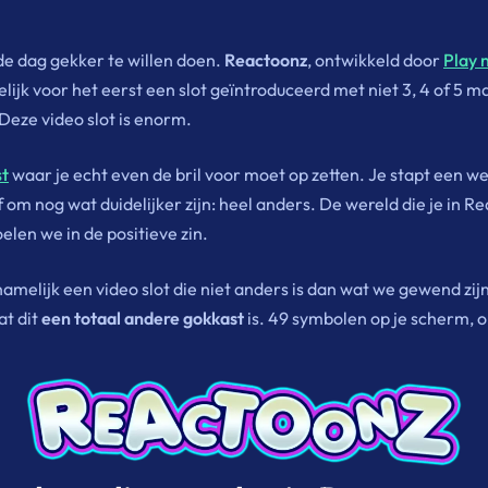
de dag gekker te willen doen.
Reactoonz
, ontwikkeld door
Play 
jk voor het eerst een slot geïntroduceerd met niet 3, 4 of 5 maar
Deze video slot is enorm.
t
waar je echt even de bril voor moet op zetten. Je stapt een w
 om nog wat duidelijker zijn: heel anders. De wereld die je in 
len we in de positieve zin.
amelijk een video slot die niet anders is dan wat we gewend zijn.
t dit
een totaal andere gokkast
is. 49 symbolen op je scherm, o