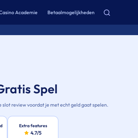
Casino Academie
Betaalmogelijkheden
ratis Spel
 slot review voordat je met echt geld gaat spelen.
id
Extra features
4.7/5