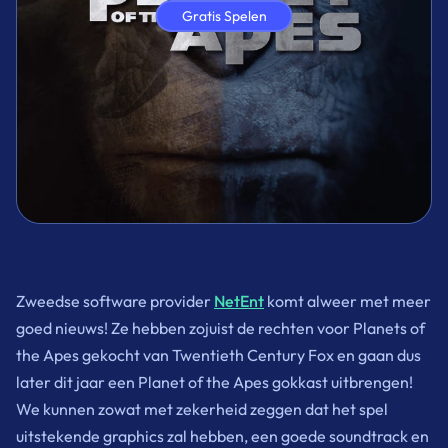
Gratis Spelen
Zweedse software provider
NetEnt
komt alweer met meer
goed nieuws! Ze hebben zojuist de rechten voor Planets of
the Apes gekocht van Twentieth Century Fox en gaan dus
later dit jaar een Planet of the Apes gokkast uitbrengen!
We kunnen zowat met zekerheid zeggen dat het spel
uitstekende graphics zal hebben, een goede soundtrack en