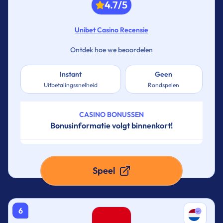
4.7/5
Unibet Casino Recensie
Ontdek hoe we beoordelen
Instant
Geen
Uitbetalingssnelheid
Rondspelen
CASINO BONUSSEN
Bonusinformatie volgt binnenkort!
Speel
6