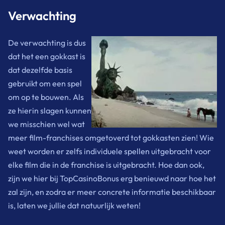
Verwachting
De verwachting is dus
dat het een gokkast is
dat dezelfde basis
gebruikt om een spel
om op te bouwen. Als
ze hierin slagen kunnen
we misschien wel wat
meer film-franchises omgetoverd tot gokkasten zien! Wie
weet worden er zelfs individuele spellen uitgebracht voor
elke film die in de franchise is uitgebracht. Hoe dan ook,
zijn we hier bij TopCasinoBonus erg benieuwd naar hoe het
zal zijn, en zodra er meer concrete informatie beschikbaar
is, laten we jullie dat natuurlijk weten!