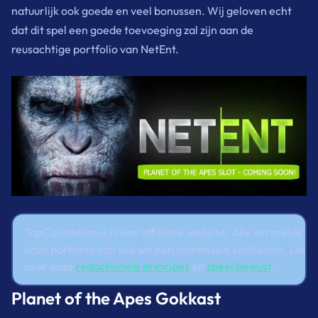
natuurlijk ook goede en veel bonussen. Wij geloven echt
dat dit spel een goede toevoeging zal zijn aan de
reusachtige portfolio van NetEnt.
TopCasinoBonus is een affiliatie website. Alle vermelde cas
onze partners van wie we een commissie verdienen. Lees
over onze
redactionele principes
en
speel bewust
.
Planet of the Apes Gokkast