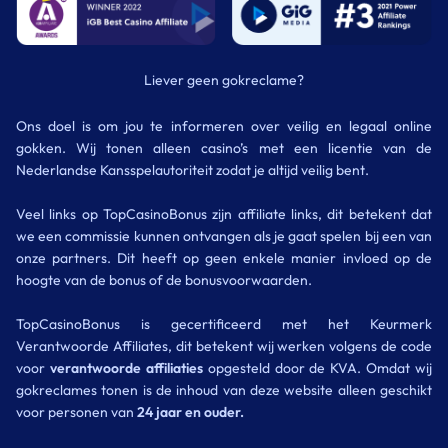
Liever geen gokreclame?
Ons doel is om jou te informeren over veilig en legaal online
gokken. Wij tonen alleen casino’s met een licentie van de
Nederlandse Kansspelautoriteit zodat je altijd veilig bent.
Veel links op TopCasinoBonus zijn affiliate links, dit betekent dat
we een commissie kunnen ontvangen als je gaat spelen bij een van
onze partners. Dit heeft op geen enkele manier invloed op de
hoogte van de bonus of de bonusvoorwaarden.
TopCasinoBonus is gecertificeerd met het Keurmerk
Verantwoorde Affiliates, dit betekent wij werken volgens de code
voor
verantwoorde
affiliaties
opgesteld door de KVA. Omdat wij
gokreclames tonen is de inhoud van deze website alleen geschikt
voor personen van
24 jaar en ouder.