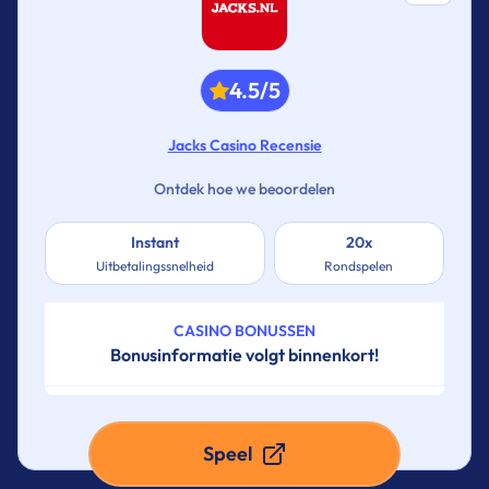
4.5/5
Jacks Casino Recensie
Ontdek hoe we beoordelen
Instant
20x
Uitbetalingssnelheid
Rondspelen
CASINO BONUSSEN
Bonusinformatie volgt binnenkort!
Speel