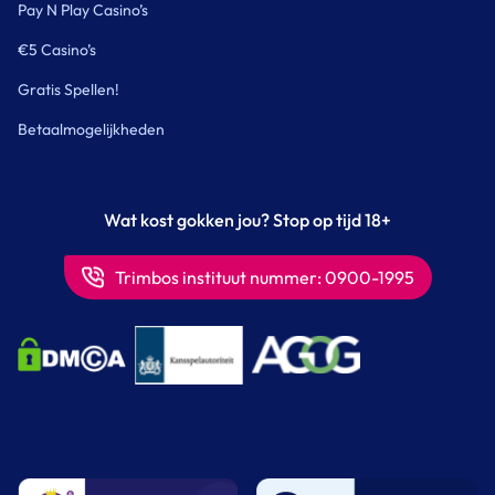
Pay N Play Casino’s
€5 Casino’s
Gratis Spellen!
Betaalmogelijkheden
Wat kost gokken jou? Stop op tijd 18+
Trimbos instituut nummer: 0900-1995