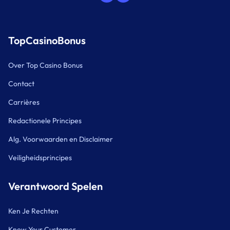
TopCasinoBonus
Over Top Casino Bonus
Contact
Carrières
Redactionele Principes
Alg. Voorwaarden en Disclaimer
Veiligheidsprincipes
Verantwoord Spelen
Ken Je Rechten
Know Your Customer