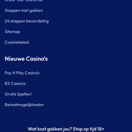
Stoppen met gokken
24 stappen beoordeling
Sitemap
Cookiebeleid
Nieuwe Casino’s
Pay N Play Casino’s
€5 Casino’s
Gratis Spellen!
Betaalmogelijkheden
Wat kost gokken jou? Stop op tijd 18+