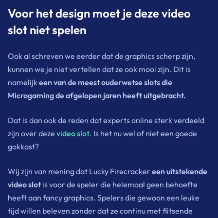
Voor het design moet je deze video
slot niet spelen
Ook al schreven we eerder dat de graphics scherp zijn,
kunnen we je niet vertellen dat ze ook mooi zijn. Dit is
namelijk
een van de meest ouderwetse slots die
Microgaming de afgelopen jaren heeft uitgebracht.
Dat is dan ook de reden dat experts online sterk verdeeld
zijn over deze
video slot
. Is het nu wel of niet een goede
gokkast?
Wij zijn van mening dat Lucky Firecracker
een uitstekende
video slot
is voor de speler die helemaal geen behoefte
heeft aan fancy graphics. Spelers die gewoon een leuke
tijd willen beleven zonder dat ze continu met flitsende