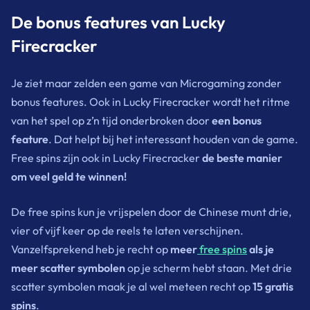
De bonus features van Lucky
Firecracker
Je ziet maar zelden een game van Microgaming zonder
bonus features. Ook in Lucky Firecracker wordt het ritme
van het spel op z’n tijd onderbroken door
een bonus
feature
. Dat helpt bij het interessant houden van de game.
Free spins zijn ook in Lucky Firecracker
de beste manier
om veel geld te winnen!
De free spins kun je vrijspelen door de Chinese munt drie,
vier of vijf keer op de reels te laten verschijnen.
Vanzelfsprekend heb je recht op
meer
free spins
als je
meer scatter symbolen
op je scherm hebt staan. Met drie
scatter symbolen maak je al wel meteen recht op
15 gratis
spins
.