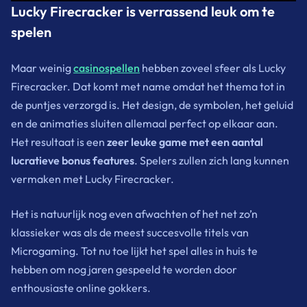
Lucky Firecracker is verrassend leuk om te
spelen
Maar weinig
casinospellen
hebben zoveel sfeer als Lucky
Firecracker. Dat komt met name omdat het thema tot in
de puntjes verzorgd is. Het design, de symbolen, het geluid
en de animaties sluiten allemaal perfect op elkaar aan.
Het resultaat is een
zeer leuke game met een aantal
lucratieve bonus features
. Spelers zullen zich lang kunnen
vermaken met Lucky Firecracker.
Het is natuurlijk nog even afwachten of het net zo’n
klassieker was als de meest succesvolle titels van
Microgaming. Tot nu toe lijkt het spel alles in huis te
hebben om nog jaren gespeeld te worden door
enthousiaste online gokkers.