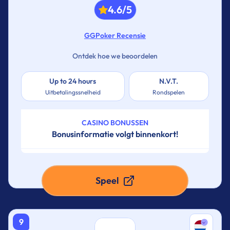
4.6/5
GGPoker Recensie
Ontdek hoe we beoordelen
Up to 24 hours
N.V.T.
Uitbetalingssnelheid
Rondspelen
CASINO BONUSSEN
Bonusinformatie volgt binnenkort!
Speel
9