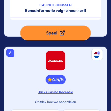
CASINO BONUSSEN
Bonusinformatie volgt binnenkort!
Speel
6
4.5/5
Jacks Casino Recensie
Ontdek hoe we beoordelen