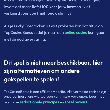
Als het jou lukt om vijf scatters op het scherm te krijgen,
levert dat maar liefst
100 keer jouw inzet
op. Niet
verkeerd voor een traditionele slot he?
Als je Lucky Firecracker uit wilt proberen kan dat altijd op
TopCasinoBonus zodat je naar een
online casino
kunt gaan
met de nodige ervaring.
Dit spel is niet meer beschikbaar, hier
zijn alternatieven om andere
gokspellen te spelen!
TopCasinoBonus is een affiliatie website. Alle vermelde casino’s zijn
onze partners van wie we een commissie verdienen. Lees meer
redactionele principes
speel bewust
over onze
en
.