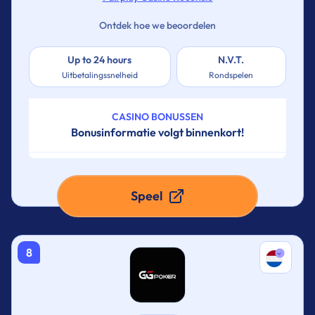
Ontdek hoe we beoordelen
Up to 24 hours
N.V.T.
Uitbetalingssnelheid
Rondspelen
CASINO BONUSSEN
Bonusinformatie volgt binnenkort!
Speel
8