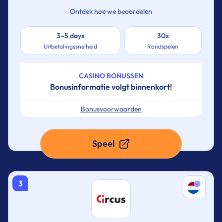
Ontdek hoe we beoordelen
3–5 days
30x
Uitbetalingssnelheid
Rondspelen
CASINO BONUSSEN
Bonusinformatie volgt binnenkort!
Bonusvoorwaarden
Speel
3