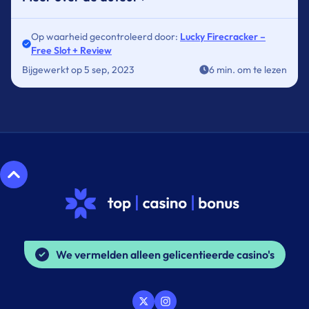
Op waarheid gecontroleerd door:
Lucky Firecracker –
Free Slot + Review
Bijgewerkt op 5 sep, 2023
6 min. om te lezen
We vermelden alleen gelicentieerde casino's