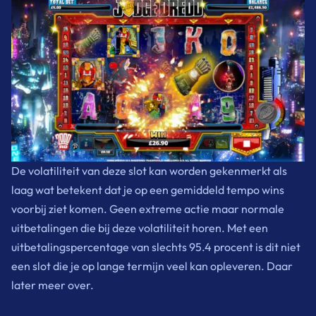
De volatiliteit van deze slot kan worden gekenmerkt als
laag wat betekent dat je op een gemiddeld tempo wins
voorbij ziet komen. Geen extreme actie maar normale
uitbetalingen die bij deze volatiliteit horen. Met een
uitbetalingspercentage van slechts 95.4 procent is dit niet
een slot die je op lange termijn veel kan opleveren. Daar
later meer over.