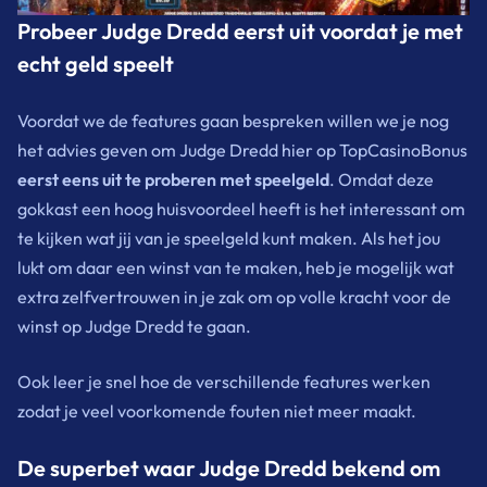
Probeer Judge Dredd eerst uit voordat je met
echt geld speelt
Voordat we de features gaan bespreken willen we je nog
het advies geven om Judge Dredd hier op TopCasinoBonus
eerst eens uit te proberen met speelgeld
. Omdat deze
gokkast een hoog huisvoordeel heeft is het interessant om
te kijken wat jij van je speelgeld kunt maken. Als het jou
lukt om daar een winst van te maken, heb je mogelijk wat
extra zelfvertrouwen in je zak om op volle kracht voor de
winst op Judge Dredd te gaan.
Ook leer je snel hoe de verschillende features werken
zodat je veel voorkomende fouten niet meer maakt.
De superbet waar Judge Dredd bekend om