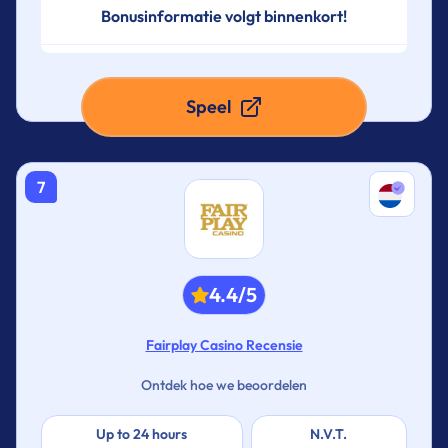
Bonusinformatie volgt binnenkort!
Speel
7
4.4/5
Fairplay Casino Recensie
Ontdek hoe we beoordelen
Up to 24 hours
N.V.T.