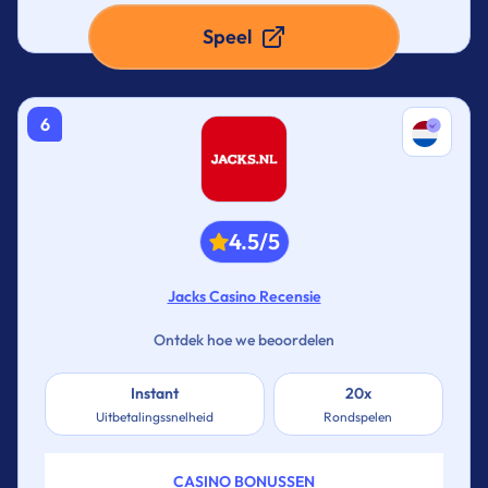
Speel
6
4.5/5
Jacks Casino Recensie
Ontdek hoe we beoordelen
Instant
20x
Uitbetalingssnelheid
Rondspelen
CASINO BONUSSEN