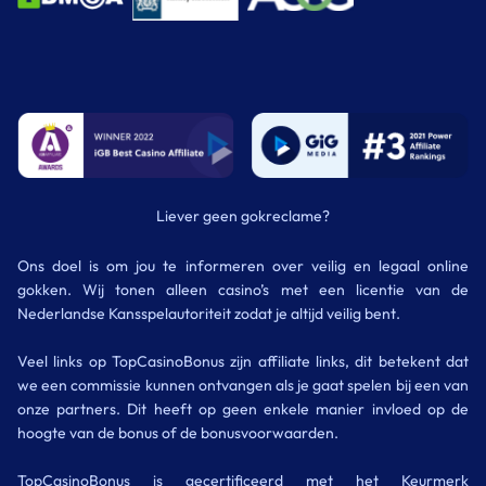
Liever geen gokreclame?
Ons doel is om jou te informeren over veilig en legaal online
gokken. Wij tonen alleen casino’s met een licentie van de
Nederlandse Kansspelautoriteit zodat je altijd veilig bent.
Veel links op TopCasinoBonus zijn affiliate links, dit betekent dat
we een commissie kunnen ontvangen als je gaat spelen bij een van
onze partners. Dit heeft op geen enkele manier invloed op de
hoogte van de bonus of de bonusvoorwaarden.
TopCasinoBonus is gecertificeerd met het Keurmerk