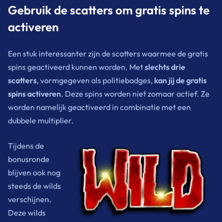
Gebruik de scatters om gratis spins te
activeren
Een stuk interessanter zijn de scatters waarmee de gratis
spins geactiveerd kunnen worden. Met
slechts drie
scatters
, vormgegeven als politiebadges,
kan jij de gratis
spins activeren
. Deze spins worden niet zomaar actief. Ze
worden namelijk geactiveerd in combinatie met een
dubbele multiplier.
Tijdens de
bonusronde
blijven ook nog
steeds de wilds
verschijnen.
Deze wilds