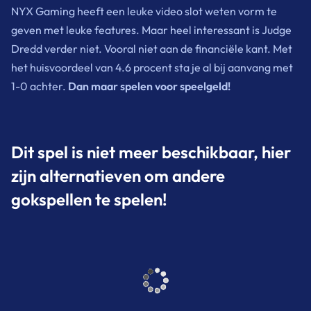
NYX Gaming heeft een leuke video slot weten vorm te
geven met leuke features. Maar heel interessant is Judge
Dredd verder niet. Vooral niet aan de financiële kant. Met
het huisvoordeel van 4.6 procent sta je al bij aanvang met
1-0 achter.
Dan maar spelen voor speelgeld!
Dit spel is niet meer beschikbaar, hier
zijn alternatieven om andere
gokspellen te spelen!