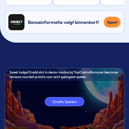
Bonusinformatie volgt binnenkort!
Speel
Speel Judge Dredd slot in demo-modus bij TopCasinoBonus en lees onze
reviews voordat je slots voor echt geld gaat spelen.
Gratis Spelen