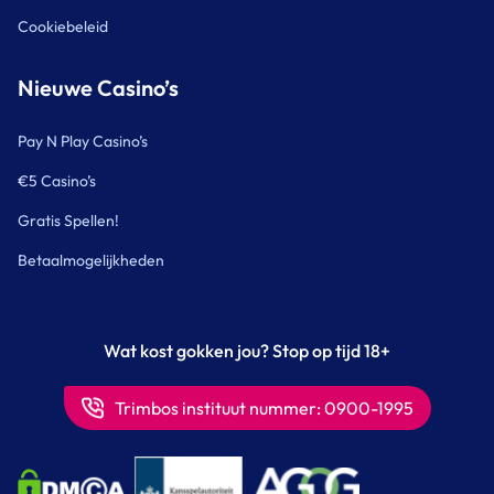
Cookiebeleid
Nieuwe Casino’s
Pay N Play Casino’s
€5 Casino’s
Gratis Spellen!
Betaalmogelijkheden
Wat kost gokken jou? Stop op tijd 18+
Trimbos instituut nummer: 0900-1995