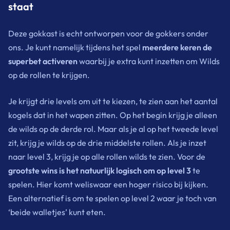
staat
Deze gokkast is echt ontworpen voor de gokkers onder
ons. Je kunt namelijk tijdens het spel
meerdere keren de
superbet activeren
waarbij je extra kunt inzetten om Wilds
op de rollen te krijgen.
Je krijgt drie levels om uit te kiezen, te zien aan het aantal
kogels dat in het wapen zitten. Op het begin krijg je alleen
de wilds op de derde rol. Maar als je al op het tweede level
zit, krijg je wilds op de drie middelste rollen. Als je inzet
naar level 3, krijg je op alle rollen wilds te zien. Voor de
grootste wins is het natuurlijk logisch om op level 3
te
spelen. Hier komt weliswaar een hoger risico bij kijken.
Een alternatief is om te spelen op level 2 waar je toch van
‘beide walletjes’ kunt eten.