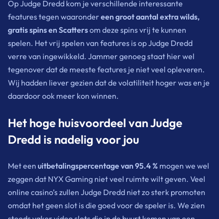
Op Judge Dredd kom je verschillende interessante
features tegen waaronder
een groot aantal extra wilds,
gratis spins en Scatters
om deze spins vrij te kunnen
spelen. Het vrij spelen van features is op Judge Dredd
verre van ingewikkeld. Jammer genoeg staat hier wel
tegenover dat de meeste features je niet veel opleveren.
Wij hadden liever gezien dat de volatiliteit hoger was en je
daardoor ook meer kon winnen.
Het hoge huisvoordeel van Judge
Dredd is nadelig voor jou
Met een
uitbetalingspercentage van 95.4 %
mogen we wel
zeggen dat NYX Gaming niet veel ruimte wilt geven. Veel
online casino’s zullen Judge Dredd niet zo sterk promoten
omdat het geen slot is die goed voor de speler is. We zien
steeds vaker video slots die in de buurt komen van een