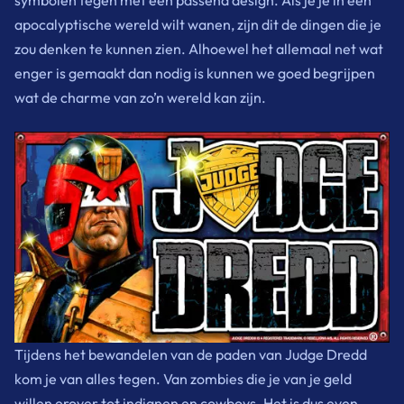
apocalyptische wereld wilt wanen, zijn dit de dingen die je
zou denken te kunnen zien. Alhoewel het allemaal net wat
enger is gemaakt dan nodig is kunnen we goed begrijpen
wat de charme van zo’n wereld kan zijn.
Tijdens het bewandelen van de paden van Judge Dredd
kom je van alles tegen. Van zombies die je van je geld
willen erover tot indianen en cowboys. Het is dus even