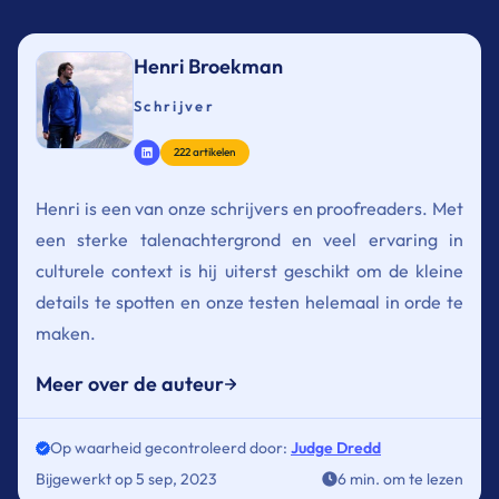
Henri Broekman
Schrijver
222 artikelen
Henri is een van onze schrijvers en proofreaders. Met
een sterke talenachtergrond en veel ervaring in
culturele context is hij uiterst geschikt om de kleine
details te spotten en onze testen helemaal in orde te
maken.
Meer over de auteur
Op waarheid gecontroleerd door:
Judge Dredd
Bijgewerkt op 5 sep, 2023
6 min. om te lezen