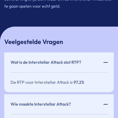
te gaan spelen voor echt geld.
Veelgestelde Vragen
Wat is de Interstellar Attack slot RTP?
De RTP voor Interstellar Attack is
97.2%
Wie maakte Interstellar Attack?