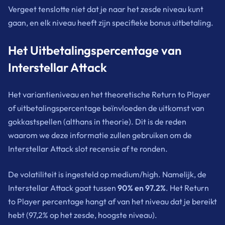
Vergeet tenslotte niet dat je naar het zesde niveau kunt
gaan, en elk niveau heeft zijn specifieke bonus uitbetaling.
Het Uitbetalingspercentage van
Interstellar Attack
Het variantieniveau en het theoretische Return to Player
of uitbetalingspercentage beïnvloeden de uitkomst van
gokkastspellen (althans in theorie). Dit is de reden
waarom we deze informatie zullen gebruiken om de
Interstellar Attack slot recensie af te ronden.
De volatiliteit is ingesteld op medium/high. Namelijk, de
Interstellar Attack gaat tussen
90% en 97.2%
. Het Return
to Player percentage hangt af van het niveau dat je bereikt
hebt (97,2% op het zesde, hoogste niveau).