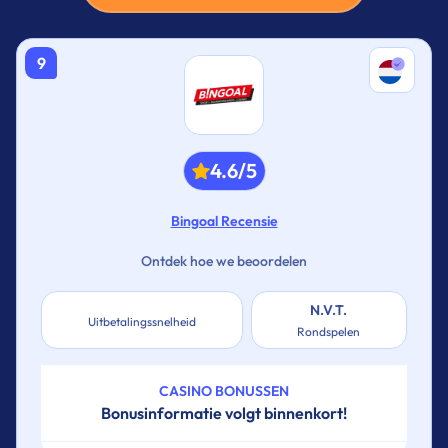
9
4.6/5
Bingoal Recensie
Ontdek hoe we beoordelen
N.V.T.
Uitbetalingssnelheid
Rondspelen
CASINO BONUSSEN
Bonusinformatie volgt binnenkort!