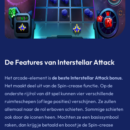
De
Features van Interstellar Attack
Het arcade-element is
de beste Interstellar Attack bonus
.
Het maakt deel uit van de Spin-crease functie. Op de
onderste rij/rol van dit spel kunnen vier verschillende
ruimteschepen (of lege posities) verschijnen. Ze zullen
allemaal naar de rol erboven schieten. Sommige schieten
ook door de iconen heen. Mochten ze een basissymbool
raken, dan krijg je betaald en boost je de Spin-crease