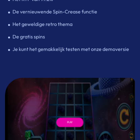
De vernieuwende Spin-Crease functie
Het geweldige retro thema
De gratis spins
Je kunt het gemakkelijk testen met onze demoversie