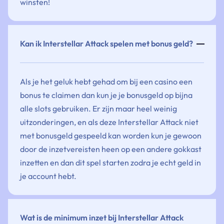
winsten!
Kan ik Interstellar Attack spelen met bonus geld?
Als je het geluk hebt gehad om bij een casino een
bonus te claimen dan kun je je bonusgeld op bijna
alle slots gebruiken. Er zijn maar heel weinig
uitzonderingen, en als deze Interstellar Attack niet
met bonusgeld gespeeld kan worden kun je gewoon
door de inzetvereisten heen op een andere gokkast
inzetten en dan dit spel starten zodra je echt geld in
je account hebt.
Wat is de minimum inzet bij Interstellar Attack