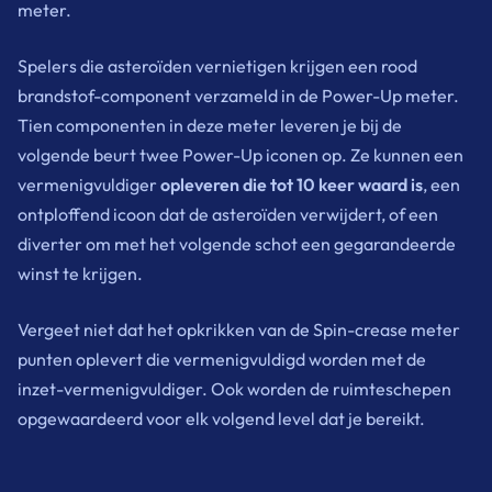
meter.
Spelers die asteroïden vernietigen krijgen een rood
brandstof-component verzameld in de Power-Up meter.
Tien componenten in deze meter leveren je bij de
volgende beurt twee Power-Up iconen op. Ze kunnen een
vermenigvuldiger
opleveren die tot 10 keer waard is
, een
ontploffend icoon dat de asteroïden verwijdert, of een
diverter om met het volgende schot een gegarandeerde
winst te krijgen.
Vergeet niet dat het opkrikken van de Spin-crease meter
punten oplevert die vermenigvuldigd worden met de
inzet-vermenigvuldiger. Ook worden de ruimteschepen
opgewaardeerd voor elk volgend level dat je bereikt.