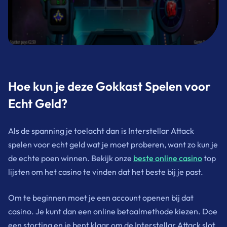
Hoe kun je deze Gokkast Spelen voor
Echt Geld?
Als de spanning je toelacht dan is Interstellar Attack
spelen voor echt geld wat je moet proberen, want zo kun je
de echte poen winnen. Bekijk onze
beste online casino
top
lijsten om het casino te vinden dat het beste bij je past.
Om te beginnen moet je een account openen bij dat
casino. Je kunt dan een online betaalmethode kiezen. Doe
een storting en je bent klaar om de Interstellar Attack slot