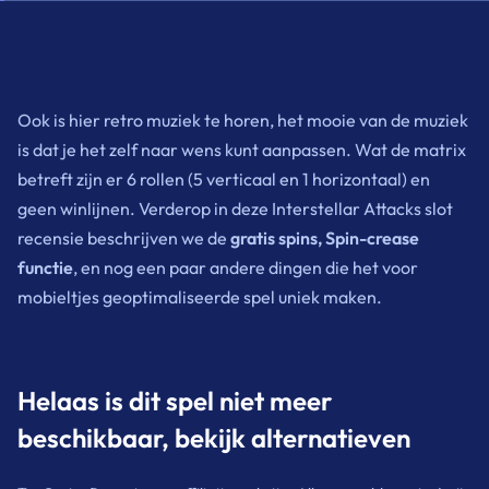
Ook is hier retro muziek te horen, het mooie van de muziek
is dat je het zelf naar wens kunt aanpassen. Wat de matrix
betreft zijn er 6 rollen (5 verticaal en 1 horizontaal) en
geen winlijnen. Verderop in deze Interstellar Attacks slot
recensie beschrijven we de
gratis spins, Spin-crease
functie
, en nog een paar andere dingen die het voor
mobieltjes geoptimaliseerde spel uniek maken.
Helaas is dit spel niet meer
beschikbaar, bekijk alternatieven