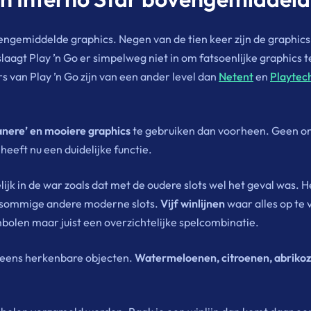
engemiddelde graphics. Negen van de tien keer zijn de graphics
 slaagt Play ’n Go er simpelweg niet in om fatsoenlijke graphics t
s van Play ’n Go zijn van een ander level dan
Netent
en
Playtec
anere’ en mooiere graphics
te gebruiken dan voorheen. Geen on
heeft nu een duidelijke functie.
ijk in de war zoals dat met de oudere slots wel het geval was. H
ls sommige andere moderne slots.
Vijf winlijnen
waar alles op te 
mbolen maar juist een overzichtelijke spelcombinatie.
g eens herkenbare objecten.
Watermeloenen, citroenen, abrikoz