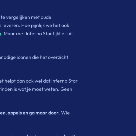
 te vergelijken met oude
e leveren. Hoe pijnlijk we het ook
h
. Maar met Inferno Star lijkt er uit
nodige iconen die het overzicht
et helpt dan ook wel dat Inferno Star
vinden is wat je moet weten. Geen
en, appels en ga maar door
. Wie