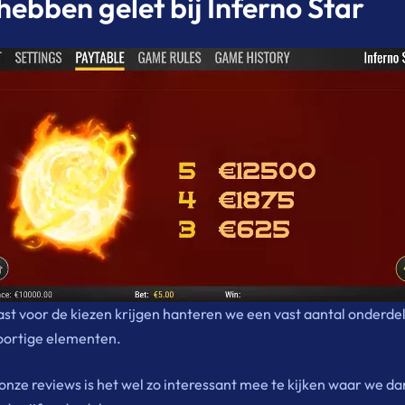
 hebben gelet bij
Inferno Star
kkast voor de kiezen krijgen hanteren we een vast aantal onderd
soortige elementen.
onze reviews is het wel zo interessant mee te kijken waar we dan 