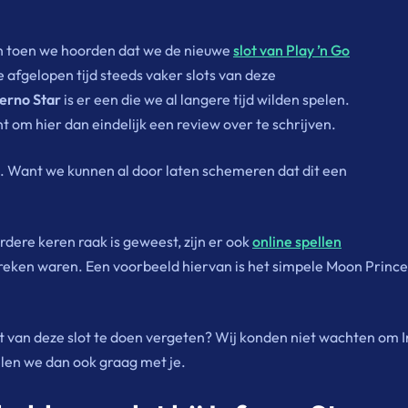
n toen we hoorden dat we de nieuwe
slot van Play ’n Go
afgelopen tijd steeds vaker slots van deze
ferno Star
is er een die we al langere tijd wilden spelen.
ht om hier dan eindelijk een review over te schrijven.
s ook. Want we kunnen al door laten schemeren dat dit een
erdere keren raak is geweest, zijn er ook
online spellen
eken waren. Een voorbeeld hiervan is het simpele Moon Princes
et van deze slot te doen vergeten? Wij konden niet wachten om I
len we dan ook graag met je.