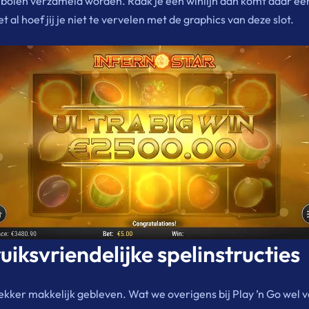
mbolen verzameld worden. Raak je een winlijn dan komt daar een
t al hoef jij je niet te vervelen met de graphics van deze slot.
uiksvriendelijke spelinstructies
lekker makkelijk gebleven. Wat we overigens bij Play ’n Go wel v