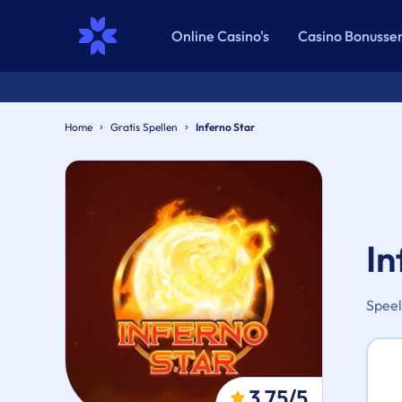
Online Casino's
Casino Bonusse
Home
Gratis Spellen
Inferno Star
In
Speel
3.75/5