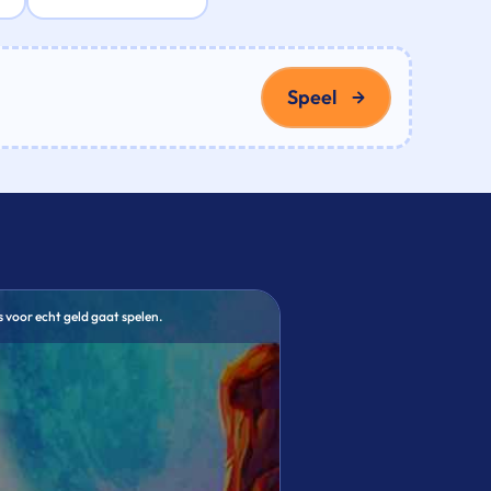
Speel
 voor echt geld gaat spelen.