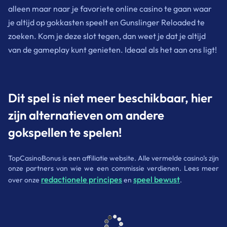
alleen maar naar je favoriete online casino te gaan waar
je altijd op gokkasten speelt en Gunslinger Reloaded te
zoeken. Kom je deze slot tegen, dan weet je dat je altijd
van de gameplay kunt genieten. Ideaal als het aan ons ligt!
Dit spel is niet meer beschikbaar, hier
zijn alternatieven om andere
gokspellen te spelen!
TopCasinoBonus is een affiliatie website. Alle vermelde casino’s zijn
onze partners van wie we een commissie verdienen. Lees meer
redactionele principes
speel bewust
over onze
en
.