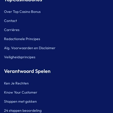
Over Top Casino Bonus
Contact
Carrières
Redactionele Principes
Alg. Voorwaarden en Disclaimer
Veiligheidsprincipes
Verantwoord Spelen
Ken Je Rechten
Know Your Customer
Stoppen met gokken
24 stappen beoordeling