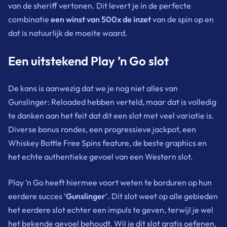
van de sheriff vertonen. Dit levert je in de perfecte
combinatie
een winst van 500x de inzet
van de spin op en
dat is natuurlijk de moeite waard.
Een uitstekend Play ’n Go slot
De kans is aanwezig dat we je nog niet alles van
Gunslinger: Reloaded hebben verteld, maar dat is volledig
te danken aan het feit dat dit een slot met veel variatie is.
Diverse bonus rondes, een progressieve jackpot, een
Whiskey Bottle Free Spins feature, de beste graphics en
het echte authentieke gevoel van een Western slot.
Play ’n Go heeft hiermee voort weten te borduren op hun
eerdere succes ‘
Gunslinger
’. Dit slot weet op alle gebieden
het eerdere slot echter een impuls te geven, terwijl je wel
het bekende gevoel behoudt. Wil je dit slot gratis oefenen,