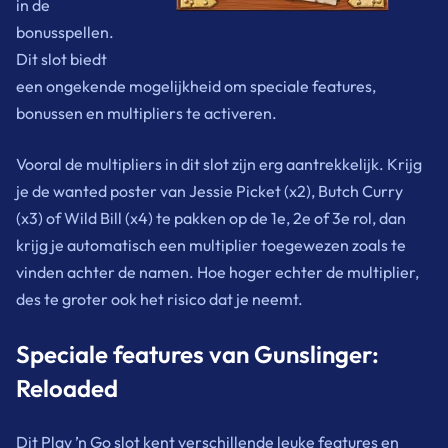
in de
bonusspellen.
Dit slot biedt
een ongekende mogelijkheid om speciale features,
bonussen en multipliers te activeren.
Vooral de multipliers in dit slot zijn erg aantrekkelijk. Krijg
je de wanted poster van Jessie Picket (x2), Butch Curry
(x3) of Wild Bill (x4) te pakken op de 1
e
, 2
e
of 3
e
rol, dan
krijg je automatisch een multiplier toegewezen zoals te
vinden achter de namen. Hoe hoger echter de multiplier,
des te groter ook het risico dat je neemt.
Speciale features van Gunslinger:
Reloaded
Dit Play ’n Go slot kent verschillende leuke features en