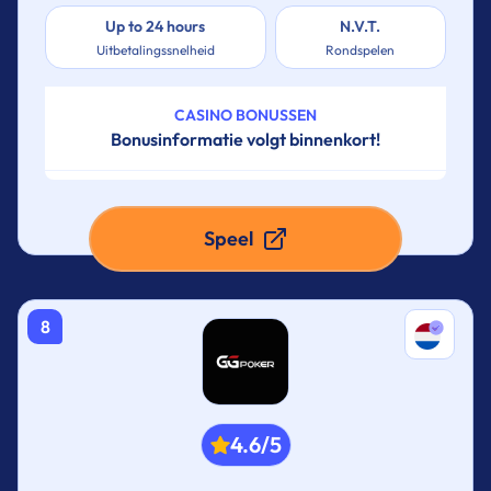
Up to 24 hours
N.V.T.
Uitbetalingssnelheid
Rondspelen
CASINO BONUSSEN
Bonusinformatie volgt binnenkort!
Speel
8
4.6/5