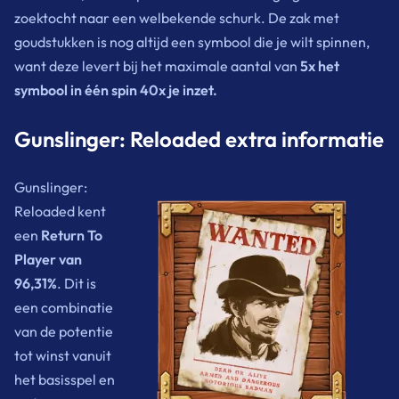
zoektocht naar een welbekende schurk. De zak met
goudstukken is nog altijd een symbool die je wilt spinnen,
want deze levert bij het maximale aantal van
5x het
symbool in één spin 40x je inzet.
Gunslinger: Reloaded extra informatie
Gunslinger:
Reloaded kent
een
Return To
Player van
96,31%
. Dit is
een combinatie
van de potentie
tot winst vanuit
het basisspel en