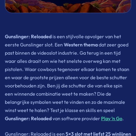
Gunslinger: Reloaded
is een stijlvolle opvolger van het
eerste Gunslinger slot. Een
Western thema
dat zeer goed
past binnen de videoslot industrie. Ga terug in een tijd
waar alles draait om wie het snelste overweg kan met
pistolen. Waar cowboys tegenover elkaar komen te staan
en waar de grootste prijzen alleen voor de beste schutter
voorbehouden zijn.
Ben jij die schutter die van elke spin
een winnende combinatie weet te maken? Die de
belangrijke symbolen weet te vinden en zo de maximale
winst weet te halen? Test je klasse en skills en speel
Gunslinger: Reloaded
van software provider
Play ’n Go
.
Gunslinger: Reloaded is een
5×3 slot met liefst 25 winlijnen