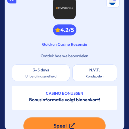
4.2/5
Goldrun Casino Recensie
Ontdek hoe we beoordelen
3–5 days
N.V.T.
Uitbetalingssnelheid
Rondspelen
CASINO BONUSSEN
Bonusinformatie volgt binnenkort!
Speel