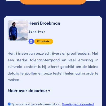
Henri Broekman
Schrijver
222 artikelen
Henri is een van onze schrijvers en proofreaders. Met
een sterke talenachtergrond en veel ervaring in
culturele context is hij uiterst geschikt om de kleine
details te spotten en onze testen helemaal in orde te
maken.
Meer over de auteur
Op waarheid gecontroleerd door:
Gunslinger: Reloaded