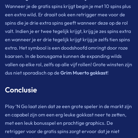
Wanneer je de gratis spins krijgt begin je met 10 spins plus
een extra wild. Er draait ook een retrigger mee voor de
spins die je drie extra spins geeft wanneer deze op de rol
valt. Indien je er twee tegelijk krijgt, krijg je zes spins extra
en wanneer je er drie tegelijk krijgt krijg je zelfs tien spins
extra. Het symbool is een doodshoofd omringt door roze
kaarsen. In de bonusgame kunnen de expanding wilds
vallen op elke rol, zelfs op alle vijf rollen! Grote winsten zijn
dus niet sporadisch op de
Grim Muerto gokkast
!
Conclusie
Play ‘N Go laat zien dat ze een grote speler in de markt zijn
en capabel zijn om een erg leuke gokkast neer te zetten,
met een leuk bonusspel en prachtige graphics. De
retrigger voor de gratis spins zorgt ervoor dat je niet