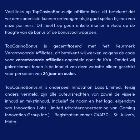
Veel links op TopCasinoBonus zijn affiliate links, dit betekent dat
we een commissie kunnen ontvangen als je gaat spelen bij een van
onze partners. Dit heeft op geen enkele manier invloed op de
hoogte van de bonus of de bonusvoorwaarden.
TopCasinoBonus is gecertificeerd met het Keurmerk
Verantwoorde Affiliates, dit betekent wij werken volgens de code
voor
verantwoorde
affiliaties
opgesteld door de KVA. Omdat wij
gokreclames tonen is de inhoud van deze website alleen geschikt
voor personen van
24 jaar en ouder.
TopCasinoBonus.nl is onderdeel Innovation Labs Limited. Tenzij
anders vermeld, zijn alle auteursrechten van zowel de visuele
inhoud en tekstinhoud, inclusief de naam en het logo, eigendom
van Innovation Labs Limited (dochteronderneming van Gaming
Innovation Group Inc.) – Registratienummer C44130 – St. Julian’s,
Malta.