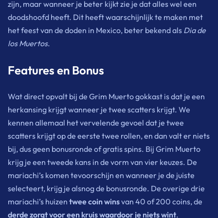
zijn, maar wanneer je beter kijkt zie je dat alles wel een
doodshoofd heeft. Dit heeft waarschijnlijk te maken met
het feest van de doden in Mexico, beter bekend als
Dia de
los Muertos
.
Features en Bonus
Wat direct opvalt bij de Grim Muerto gokkast is dat je een
herkansing krijgt wanneer je twee scatters krijgt. We
kennen allemaal het vervelende gevoel dat je twee
scatters krijgt op de eerste twee rollen, en dan valt er niets
bij, dus geen bonusronde of gratis spins. Bij Grim Muerto
krijg je een tweede kans in de vorm van vier keuzes. De
mariachi’s komen tevoorschijn en wanneer je de juiste
selecteert, krijg je alsnog de bonusronde. De overige drie
mariachi’s huizen
twee coin wins
van 40 of 200 coins, de
derde zorgt voor een kruis waardoor je niets wint
.