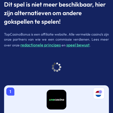
Dit spel is niet meer beschikbaar, hier
zijn alternatieven om andere
gokspellen te spelen!
TopCasinoBonus is een affiliatie website. Alle vermelde casino’s zijn
onze partners van wie we een commissie verdienen. Lees meer
redactionele principes
speel bewust
over onze
en
.
1