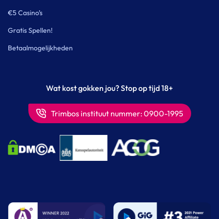
€5 Casino’s
Gratis Spellen!
Betaalmogelijkheden
Wat kost gokken jou? Stop op tijd 18+
Trimbos instituut nummer: 0900-1995