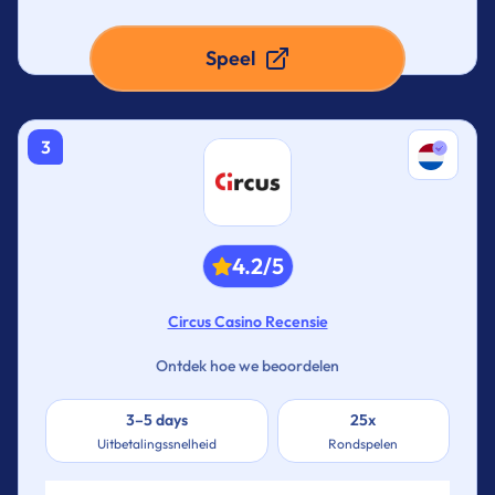
Speel
3
4.2/5
Circus Casino Recensie
Ontdek hoe we beoordelen
3–5 days
25x
Uitbetalingssnelheid
Rondspelen