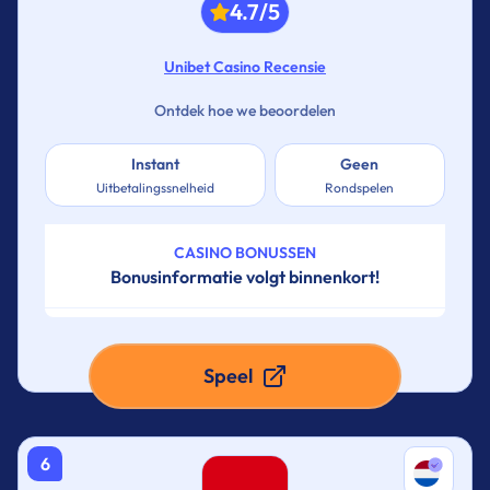
4.7/5
Unibet Casino Recensie
Ontdek hoe we beoordelen
Instant
Geen
Uitbetalingssnelheid
Rondspelen
CASINO BONUSSEN
Bonusinformatie volgt binnenkort!
Speel
6