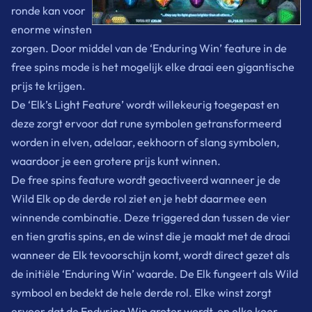
ronde kan voor
enorme winsten
zorgen. Door middel van de ‘Enduring Win’ feature in de
free spins mode is het mogelijk elke draai een gigantische
prijs te krijgen.
De ‘Elk’s Light Feature’ wordt willekeurig toegepast en
deze zorgt ervoor dat rune symbolen getransformeerd
worden in elven, adelaar, eekhoorn of slang symbolen,
waardoor je een grotere prijs kunt winnen.
De free spins feature wordt geactiveerd wanneer je de
Wild Elk op de derde rol ziet en je hebt daarmee een
winnende combinatie. Deze triggered dan tussen de vier
en tien gratis spins, en de winst die je maakt met de draai
wanneer de Elk tevoorschijn komt, wordt direct gezet als
de initiële ‘Enduring Win’ waarde. De Elk fungeert als Wild
symbool en bedekt de hele derde rol. Elke winst zorgt
ervoor dat de Enduring Win groter wordt, en elke keer