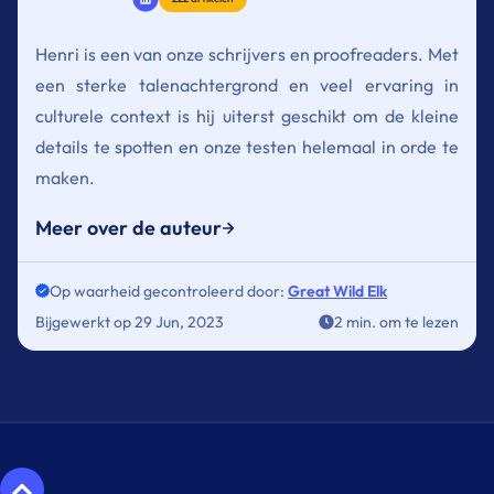
Henri is een van onze schrijvers en proofreaders. Met
een sterke talenachtergrond en veel ervaring in
culturele context is hij uiterst geschikt om de kleine
details te spotten en onze testen helemaal in orde te
maken.
Meer over de auteur
Op waarheid gecontroleerd door:
Great Wild Elk
Bijgewerkt op 29 Jun, 2023
2 min. om te lezen