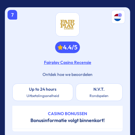
7
4.4/5
Fairplay Casino Recensie
Ontdek hoe we beoordelen
Up to 24 hours
N.V.T.
Uitbetalingssnelheid
Rondspelen
CASINO BONUSSEN
Bonusinformatie volgt binnenkort!