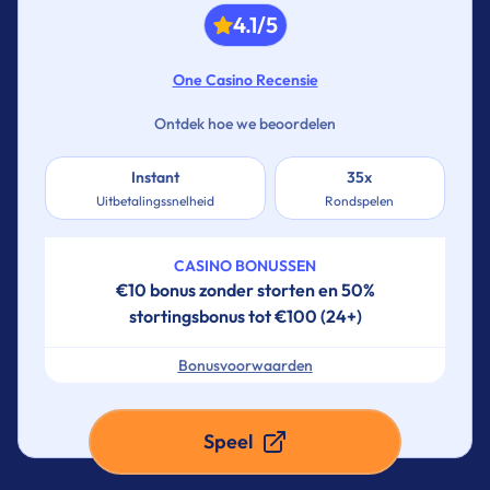
4.1/5
One Casino Recensie
Ontdek hoe we beoordelen
Instant
35x
Uitbetalingssnelheid
Rondspelen
CASINO BONUSSEN
€10 bonus zonder storten en 50%
stortingsbonus tot €100 (24+)
Bonusvoorwaarden
Speel