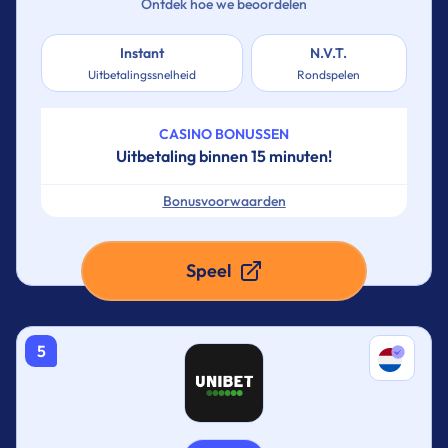
Ontdek hoe we beoordelen
Instant
N.V.T.
Uitbetalingssnelheid
Rondspelen
CASINO BONUSSEN
Uitbetaling binnen 15 minuten!
Bonusvoorwaarden
Speel
5