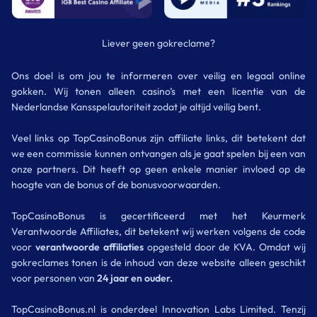
Liever geen gokreclame?
Ons doel is om jou te informeren over veilig en legaal online
gokken. Wij tonen alleen casino’s met een licentie van de
Nederlandse Kansspelautoriteit zodat je altijd veilig bent.
Veel links op TopCasinoBonus zijn affiliate links, dit betekent dat
we een commissie kunnen ontvangen als je gaat spelen bij een van
onze partners. Dit heeft op geen enkele manier invloed op de
hoogte van de bonus of de bonusvoorwaarden.
TopCasinoBonus is gecertificeerd met het Keurmerk
Verantwoorde Affiliates, dit betekent wij werken volgens de code
voor
verantwoorde
affiliaties
opgesteld door de KVA. Omdat wij
gokreclames tonen is de inhoud van deze website alleen geschikt
voor personen van
24 jaar en ouder.
TopCasinoBonus.nl is onderdeel Innovation Labs Limited. Tenzij