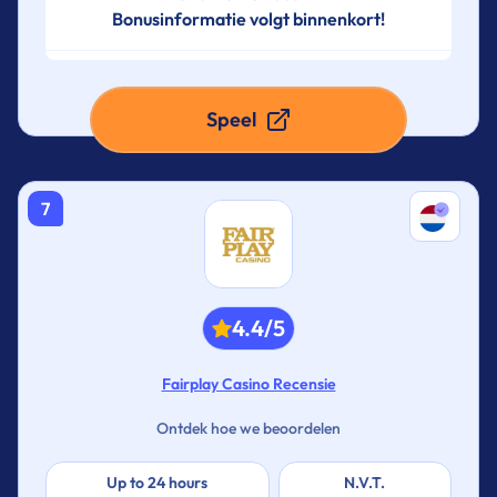
Bonusinformatie volgt binnenkort!
Speel
7
4.4/5
Fairplay Casino Recensie
Ontdek hoe we beoordelen
Up to 24 hours
N.V.T.