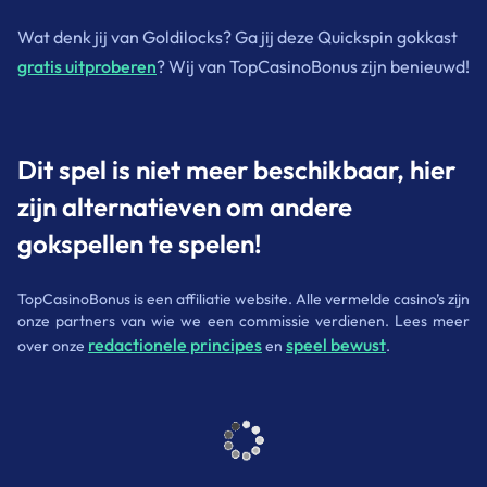
Wat denk jij van Goldilocks? Ga jij deze Quickspin gokkast
gratis uitproberen
?
Wij van TopCasinoBonus zijn benieuwd!
Dit spel is niet meer beschikbaar, hier
zijn alternatieven om andere
gokspellen te spelen!
TopCasinoBonus is een affiliatie website. Alle vermelde casino’s zijn
onze partners van wie we een commissie verdienen. Lees meer
redactionele principes
speel bewust
over onze
en
.