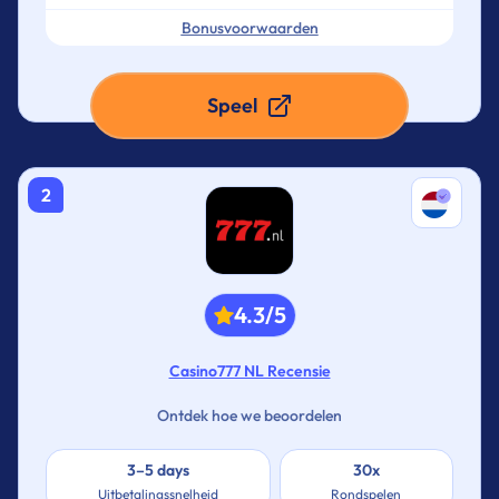
Bonusvoorwaarden
Speel
2
4.3/5
Casino777 NL Recensie
Ontdek hoe we beoordelen
3–5 days
30x
Uitbetalingssnelheid
Rondspelen