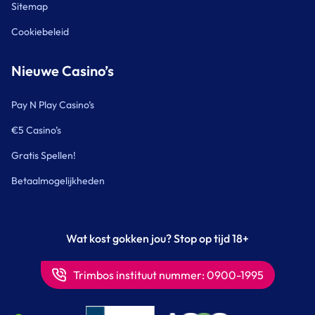
Sitemap
Cookiebeleid
Nieuwe Casino’s
Pay N Play Casino’s
€5 Casino’s
Gratis Spellen!
Betaalmogelijkheden
Wat kost gokken jou? Stop op tijd 18+
Trimbos instituut nummer: 0900-1995