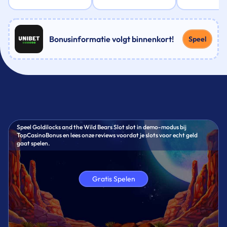
Bonusinformatie volgt binnenkort!
Speel
Speel Goldilocks and the Wild Bears Slot slot in demo-modus bij
TopCasinoBonus en lees onze reviews voordat je slots voor echt geld
gaat spelen.
Gratis Spelen