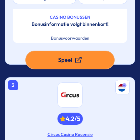
CASINO BONUSSEN
Bonusinformatie volgt binnenkort!
Bonusvoorwaarden
Speel
3
4.2/5
Circus Casino Recensie