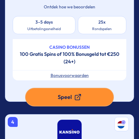
Ontdek hoe we beoordelen
3–5 days
25x
Uitbetalingssnelheid
Rondspelen
CASINO BONUSSEN
100 Gratis Spins of 100% Bonusgeld tot €250
(24+)
Bonusvoorwaarden
Speel
4