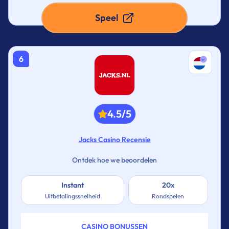
Speel
6
4.5/5
Jacks Casino Recensie
Ontdek hoe we beoordelen
Instant
20x
Uitbetalingssnelheid
Rondspelen
CASINO BONUSSEN