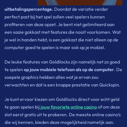
uitbetalingspercentage.
Doordat de variatie verder
perfect past bij het spel zullen veel spelers kunnen
profiteren van deze opzet. Je bent niet gelimiteerd aan
een saaie gokkast met features die nooit voorkomen. Wat
je wel in handen hebt, is een gokkast die niet alleen op de
computer goed te spelen is maar ook op je mobiel.
De leuke features van Goldilocks zijn namelijk net zo goed
te spelen
op jouw mobiele telefoon als op de computer
. De
soepele graphics hebben alles wat je ervan zou
verwachten en dat is een knappe prestatie van Quickspin.
Je kunt ervoor kiezen om Goldilocks direct voor echt geld
te gaan spelen bij
jouw favoriete online casino
of om deze
slot eerst gratis uit te proberen. De meeste online casino’s
die wij kennen, bieden deze mogelijkheid namelijk aan.