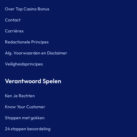
Over Top Casino Bonus
Contact
Carrières
Redactionele Principes
Alg. Voorwaarden en Disclaimer
Veiligheidsprincipes
Verantwoord Spelen
Ken Je Rechten
Know Your Customer
Stoppen met gokken
24 stappen beoordeling