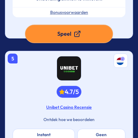
Bonusvoorwaarden
Speel
5
4.7/5
Unibet Casino Recensie
Ontdek hoe we beoordelen
Instant
Geen