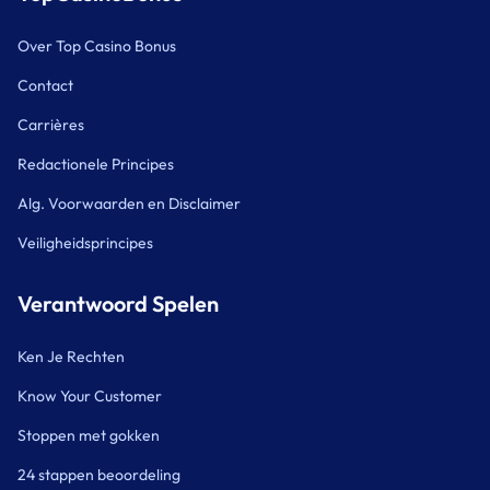
Over Top Casino Bonus
Contact
Carrières
Redactionele Principes
Alg. Voorwaarden en Disclaimer
Veiligheidsprincipes
Verantwoord Spelen
Ken Je Rechten
Know Your Customer
Stoppen met gokken
24 stappen beoordeling