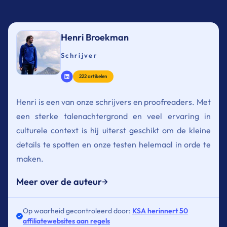
Henri Broekman
Schrijver
222 artikelen
Henri is een van onze schrijvers en proofreaders. Met
een sterke talenachtergrond en veel ervaring in
culturele context is hij uiterst geschikt om de kleine
details te spotten en onze testen helemaal in orde te
maken.
Meer over de auteur
Op waarheid gecontroleerd door:
KSA herinnert 50
affiliatewebsites aan regels