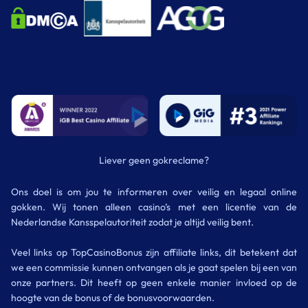
Liever geen gokreclame?
Ons doel is om jou te informeren over veilig en legaal online
gokken. Wij tonen alleen casino’s met een licentie van de
Nederlandse Kansspelautoriteit zodat je altijd veilig bent.
Veel links op TopCasinoBonus zijn affiliate links, dit betekent dat
we een commissie kunnen ontvangen als je gaat spelen bij een van
onze partners. Dit heeft op geen enkele manier invloed op de
hoogte van de bonus of de bonusvoorwaarden.