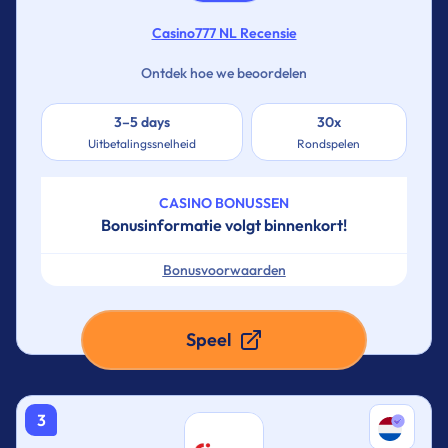
Casino777 NL Recensie
Ontdek hoe we beoordelen
3–5 days
30x
Uitbetalingssnelheid
Rondspelen
CASINO BONUSSEN
Bonusinformatie volgt binnenkort!
Bonusvoorwaarden
Speel
3