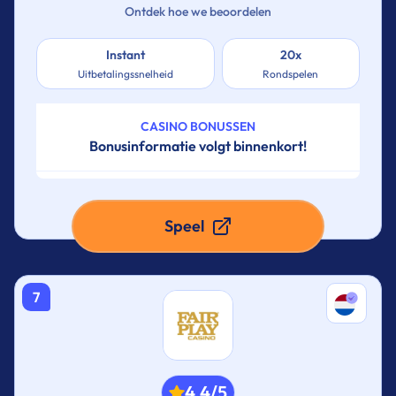
Ontdek hoe we beoordelen
Instant
20x
Uitbetalingssnelheid
Rondspelen
CASINO BONUSSEN
Bonusinformatie volgt binnenkort!
Speel
7
4.4/5