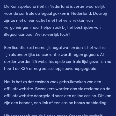
De Kansspelautoriteit in Nederland is verantwoordelijk
voor de controle op legaal gokken in Nederland. Daarbij
zijn ze niet alleen actief met het verstrekken van
vergunningen maar helpen ook bij het bestrijden van
illegaal aanbod. Wel zo eerlijk toch?
Een licentie kost namelijk nogal wat en dan is het wel zo
fijn als oneerlijke concurrentie wordt tegen gegaan. Al
eerder werden 25 websites op de controle lijst gezet, en nu
heeft de KSA er nog een schepje bovenop gegooid.
Nou is het zo dat casino’s vaak gebruikmaken van een
affiliatewebsite. Bezoekers worden dan via reclame op de
affiliatewebsite doorgeleid naar een online casino. Dit kan
zijn een banner, een link of een casino bonus aanbieding.
Uit onderzoek van de Nederlandse Kansspelautoriteit