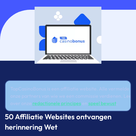
TopCasinoBonus is een affiliatie website. Alle vermelde cas
onze partners van wie we een commissie verdienen. Lees
over onze
redactionele principes
en
speel bewust
.
50 Affiliatie Websites ontvangen
herinnering Wet