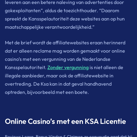
leveren aan een betere naleving van advertenties door
gokexploitanten”, aldus de toezichthouder. “Daarom
spreekt de Kansspelautoriteit deze websites aan op hun
maatschappelijke verantwoordelijkheid.”
Met de brief wordt de affiliatewebsites eraan herinnerd
dat er alleen reclame mag worden gemaakt voor online
casino’s met een vergunning van de Nederlandse
Kansspelautoriteit.
Zonder vergunning
is niet alleen de
illegale aanbieder, maar ook de affiliatewebsite in
overtreding. De Ksa kan in dat geval handhavend
optreden, bijvoorbeeld met een boete.
Online Casino’s met een KSA Licentie
Reviews Lezen, Bonus Vinden & Claimen zo eenvoudig gaat dat bij