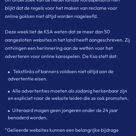
blijkt dat de regels voor het maken van reclame voor
online gokken niet altijd worden nageleefd.
Deze week liet de KSA weten dat ze meer dan 50
aangesloten websites in het land heeft aangeschreven. Zij
ontvingen een herinnering aan de wetten voor het
adverteren voor online kansspelen. De Ksa stelt dat:
Tekstlinks of banners voldoen niet altijd aan de
advertentie eisen.
Alle advertenties moeten als zodanig herkenbaar zijn
en expliciet naar de website leiden die ze ook promoten.
Uiteraard mogen geen jongeren onder de 24 jaar
benaderd worden.
“Gelieerde websites kunnen een belangrijke bijdrage