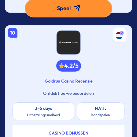
Speel
10
4.2/5
Goldrun Casino Recensie
Ontdek hoe we beoordelen
3–5 days
N.V.T.
Uitbetalingssnelheid
Rondspelen
CASINO BONUSSEN