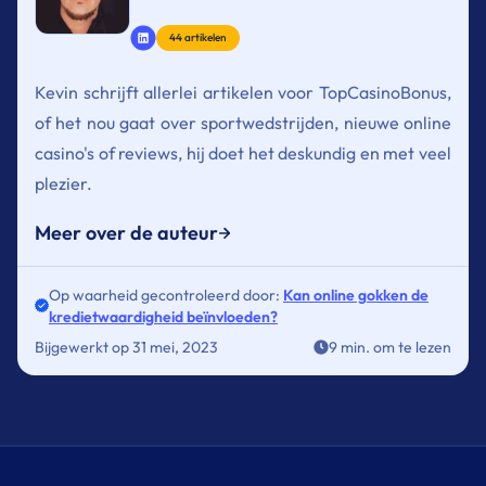
44 artikelen
Kevin schrijft allerlei artikelen voor TopCasinoBonus,
of het nou gaat over sportwedstrijden, nieuwe online
casino's of reviews, hij doet het deskundig en met veel
plezier.
Meer over de auteur
Op waarheid gecontroleerd door:
Kan online gokken de
kredietwaardigheid beïnvloeden?
Bijgewerkt op 31 mei, 2023
9 min. om te lezen