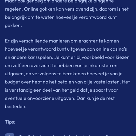
maar ook genoeg om andere belangrijke dingen te
regelen. Online gokken kan verslavend zijn, daarom is het
belangrijk om te weten hoeveel je verantwoord kunt
gokken.
Er zijn verschillende manieren om erachter te komen
hoeveel je verantwoord kunt uitgeven aan online casino’s
en andere kansspelen. Je kunt er bijvoorbeeld voor kiezen
om zelf een overzicht te hebben van je inkomsten en
uitgaven, en vervolgens te berekenen hoeveel je van je
budget over hebt na het betalen van al je vaste lasten. Het
is verstandig een deel van het geld dat je spaart voor
eventuele onvoorziene uitgaven. Dan kun je de rest
besteden.
Tips: