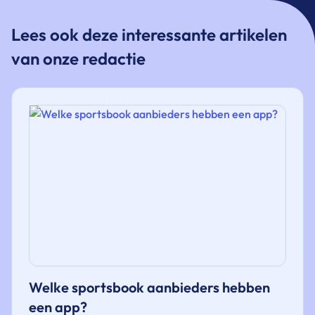
Lees ook deze interessante artikelen
van onze redactie
Welke sportsbook aanbieders hebben
een app?