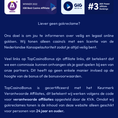
Liever geen gokreclame?
Ons doel is om jou te informeren over veilig en legaal online
gokken. Wij tonen alleen casino’s met een licentie van de
Nederlandse Kansspelautoriteit zodat je altijd veilig bent.
Veel links op TopCasinoBonus zijn affiliate links, dit betekent dat
we een commissie kunnen ontvangen als je gaat spelen bij een van
onze partners. Dit heeft op geen enkele manier invloed op de
hoogte van de bonus of de bonusvoorwaarden.
TopCasinoBonus is gecertificeerd met het Keurmerk
Verantwoorde Affiliates, dit betekent wij werken volgens de code
voor
verantwoorde
affiliaties
opgesteld door de KVA. Omdat wij
gokreclames tonen is de inhoud van deze website alleen geschikt
voor personen van
24 jaar en ouder.