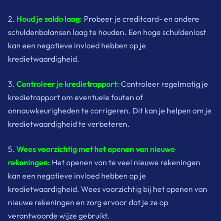
2.
Houd je saldo laag:
Probeer je creditcard- en andere
schuldenbalansen laag te houden. Een hoge schuldenlast
kan een negatieve invloed hebben op je
kredietwaardigheid.
3.
Controleer je kredietrapport:
Controleer regelmatig je
kredietrapport om eventuele fouten of
onnauwkeurigheden te corrigeren. Dit kan je helpen om je
kredietwaardigheid te verbeteren.
5.
Wees voorzichtig met het openen van nieuwe
rekeningen:
Het openen van te veel nieuwe rekeningen
kan een negatieve invloed hebben op je
kredietwaardigheid. Wees voorzichtig bij het openen van
nieuwe rekeningen en zorg ervoor dat je ze op
verantwoorde wijze gebruikt.