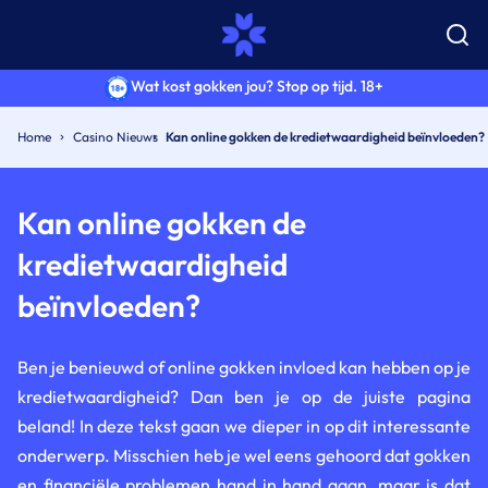
Wat kost gokken jou? Stop op tijd. 18+
Home
Casino Nieuws
Kan online gokken de kredietwaardigheid beïnvloeden?
Kan online gokken de
kredietwaardigheid
beïnvloeden?
Ben je benieuwd of online gokken invloed kan hebben op je
kredietwaardigheid? Dan ben je op de juiste pagina
beland! In deze tekst gaan we dieper in op dit interessante
onderwerp. Misschien heb je wel eens gehoord dat gokken
en financiële problemen hand in hand gaan, maar is dat