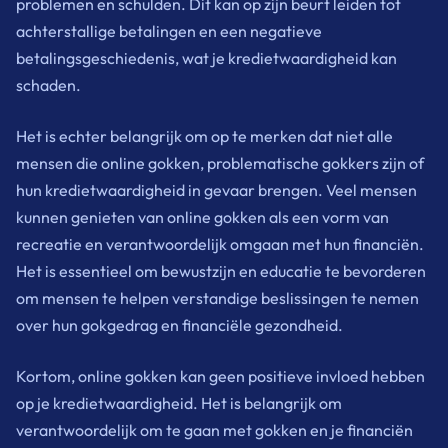
problemen en schulden. Dit kan op zijn beurt leiden tot
achterstallige betalingen en een negatieve
betalingsgeschiedenis, wat je kredietwaardigheid kan
schaden.
Het is echter belangrijk om op te merken dat niet alle
mensen die online gokken, problematische gokkers zijn of
hun kredietwaardigheid in gevaar brengen. Veel mensen
kunnen genieten van online gokken als een vorm van
recreatie en verantwoordelijk omgaan met hun financiën.
Het is essentieel om bewustzijn en educatie te bevorderen
om mensen te helpen verstandige beslissingen te nemen
over hun gokgedrag en financiële gezondheid.
Kortom, online gokken kan geen positieve invloed hebben
op je kredietwaardigheid. Het is belangrijk om
verantwoordelijk om te gaan met gokken en je financiën