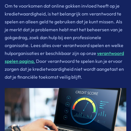
Om te voorkomen dat online gokken invloed heeft op je
kredietwaardigheid, is het belangrijk om verantwoord te
spelen en alleen geld te gebruiken dat je kunt missen. Als
je merkt dat je problemen hebt met het beheersen van je
gokgedrag, zoek dan hulp bij een professionele
organisatie. Lees alles over verantwoord spelen en welke
hulporganisaties er beschikbaar zijn op onze
verantwoord
spelen pagina.
Door verantwoord te spelen kun je ervoor
zorgen dat je kredietwaardigheid niet wordt aangetast en
dat je financiële toekomst veilig blijft.