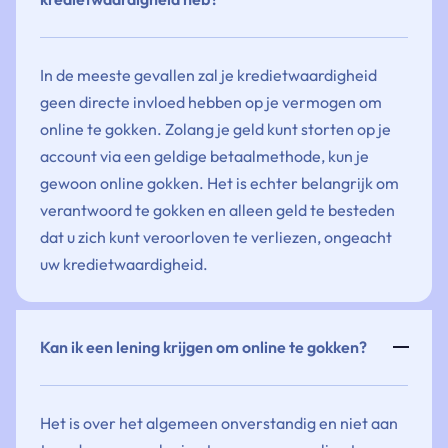
In de meeste gevallen zal je kredietwaardigheid
geen directe invloed hebben op je vermogen om
online te gokken. Zolang je geld kunt storten op je
account via een geldige betaalmethode, kun je
gewoon online gokken. Het is echter belangrijk om
verantwoord te gokken en alleen geld te besteden
dat u zich kunt veroorloven te verliezen, ongeacht
uw kredietwaardigheid.
Kan ik een lening krijgen om online te gokken?
Het is over het algemeen onverstandig en niet aan