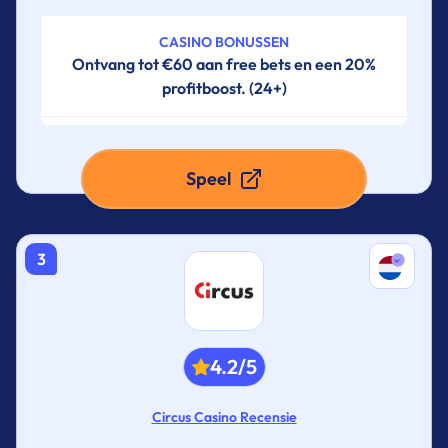
CASINO BONUSSEN
Ontvang tot €60 aan free bets en een 20%
profitboost. (24+)
Speel
3
4.2/5
Circus Casino Recensie