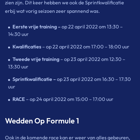
zien zijn. Dit keer hebben we ook de Sprintkwalificatie
erbij wat vorig seizoen zeer spannend was.
Eerste vrije training –
op 22 april 2022 om 13:30 –
14:30 uur
Kwalificaties
– op 22 april 2022 om 17:00 – 18:00 uur
Tweede vrije training
– op 23 april 2022 om 12:30 –
13:30 uur
Sprintkwalificatie –
op 23 april 2022 om 16:30 – 17:30
uur
RACE
– op 24 april 2022 om 15:00 – 17:00 uur
Wedden Op Formule 1
Ook in de komende race kan er weer van alles gebeuren,