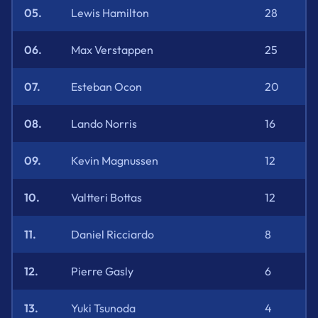
05.
Lewis Hamilton
28
06.
Max Verstappen
25
07.
Esteban Ocon
20
08.
Lando Norris
16
09.
Kevin Magnussen
12
10.
Valtteri Bottas
12
11.
Daniel Ricciardo
8
12.
Pierre Gasly
6
13.
Yuki Tsunoda
4