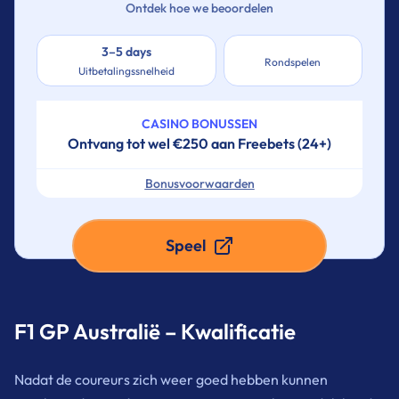
Ontdek hoe we beoordelen
3–5 days
Rondspelen
Uitbetalingssnelheid
CASINO BONUSSEN
Ontvang tot wel €250 aan Freebets (24+)
Bonusvoorwaarden
Speel
F1 GP Australië –
Kwalificatie
Nadat de coureurs zich weer goed hebben kunnen