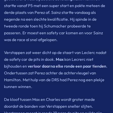
startte vanaf P5 met een super start en pakte meteen de
derde plaats van Perez af. Sainz startte vandaag als
negende na een slechte kwalificatie. Hij spinde in de
tweede ronde toen hij Schumacher probeerde te
passeren. Er moest een safety car komen en voor Sainz
was de race al snel afgelopen.
Verstappen zat weer dicht op de staart van Leclerc nadat
de safety car de pits in dook.
Max
kon Lecrerc niet
bijhouden en
verloor daarna elke ronde een paar tienden
.
Ondertussen zat Perez achter de achtervleugel van
Hamilton. Met hulp van de DRS had Perez nog een plekje
kunnen winnen.
De kloof tussen Max en Charles wordt groter mede
doordat de banden van Verstappen sneller slijten.