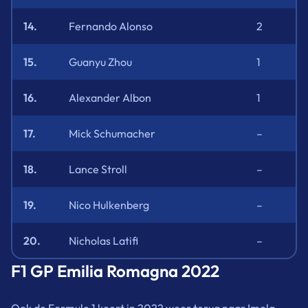
14.
Fernando Alonso
2
15.
Guanyu Zhou
1
16.
Alexander Albon
1
17.
Mick Schumacher
–
18.
Lance Stroll
–
19.
Nico Hulkenberg
–
20.
Nicholas Latifi
–
F1 GP Emilia Romagna 2022