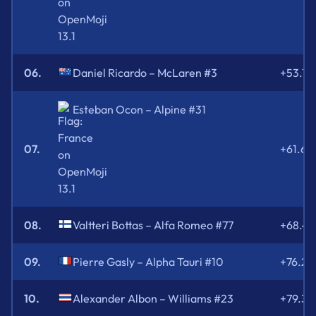
06.
Daniel Ricardo – McLaren #3
+53.73
Esteban Ocon – Alpine #31
07.
+61.68
08.
Valtteri Bottas – Alfa Romeo #77
+68.43
09.
Pierre Gasly – Alpha Tauri #10
+76.22
10.
A
lexander Albon – Williams #23
+79.38