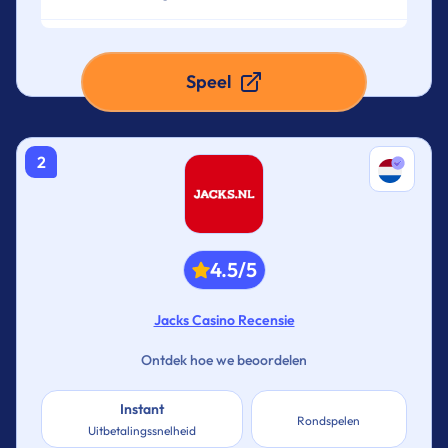
Speel
2
4.5/5
Jacks Casino Recensie
Ontdek hoe we beoordelen
Instant
Rondspelen
Uitbetalingssnelheid