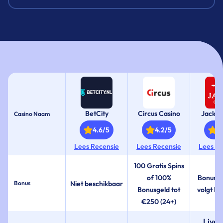
BetCity
Circus Casino
Jacks 
Casino Naam
4.6/5
4.2/5
4
Lees Recensie
Lees Recensie
Lees Re
100 Gratis Spins
of 100%
Bonusin
Bonus
Niet beschikbaar
Bonusgeld tot
volgt bi
€250 (24+)
Live 