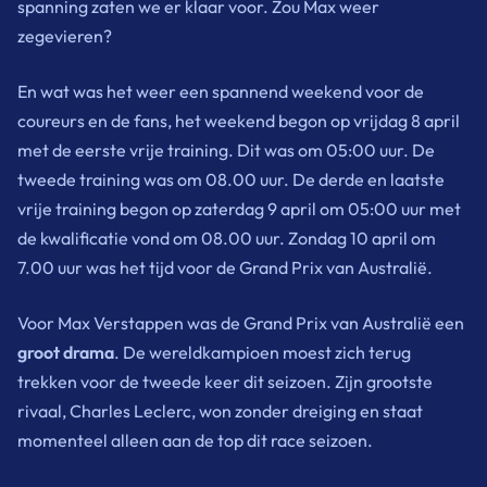
spanning zaten we er klaar voor. Zou Max weer
zegevieren?
En wat was het weer een spannend weekend voor de
coureurs en de fans, het weekend begon op vrijdag 8 april
met de eerste vrije training. Dit was om 05:00 uur. De
tweede training was om 08.00 uur. De derde en laatste
vrije training begon op zaterdag 9 april om 05:00 uur met
de kwalificatie vond om 08.00 uur. Zondag 10 april om
7.00 uur was het tijd voor de Grand Prix van Australië.
Voor Max Verstappen was de Grand Prix van Australië een
groot drama
. De wereldkampioen moest zich terug
trekken voor de tweede keer dit seizoen. Zijn grootste
rivaal, Charles Leclerc, won zonder dreiging en staat
momenteel alleen aan de top dit race seizoen.