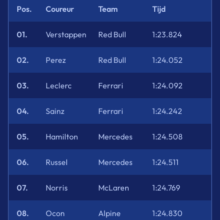
Pos.
Coureur
Team
Tijd
01.
Verstappen
Red Bull
1:23.824
02.
Perez
Red Bull
1:24.052
03.
Leclerc
Ferrari
1:24.092
04.
Sainz
Ferrari
1:24.242
05.
Hamilton
Mercedes
1:24.508
06.
Russel
Mercedes
1:24.511
07.
Norris
McLaren
1:24.769
08.
Ocon
Alpine
1:24.830