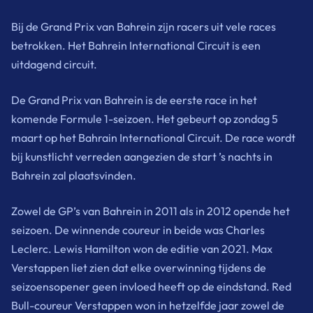
Bij de Grand Prix van Bahrein zijn racers uit vele races
betrokken. Het Bahrein International Circuit is een
uitdagend circuit.
De Grand Prix van Bahrein is de eerste race in het
komende Formule 1-seizoen. Het gebeurt op zondag 5
maart op het Bahrain International Circuit. De race wordt
bij kunstlicht verreden aangezien de start ’s nachts in
Bahrein zal plaatsvinden.
Zowel de GP’s van Bahrein in 2011 als in 2012 opende het
seizoen. De winnende coureur in beide was Charles
Leclerc. Lewis Hamilton won de editie van 2021. Max
Verstappen liet zien dat elke overwinning tijdens de
seizoensopener geen invloed heeft op de eindstand. Red
Bull-coureur Verstappen won in hetzelfde jaar zowel de