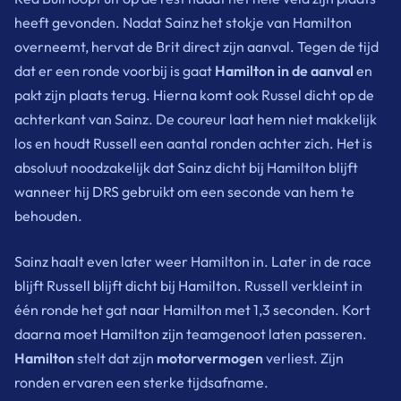
heeft gevonden. Nadat Sainz het stokje van Hamilton
overneemt, hervat de Brit direct zijn aanval. Tegen de tijd
dat er een ronde voorbij is gaat
Hamilton in de aanval
en
pakt zijn plaats terug. Hierna komt ook Russel dicht op de
achterkant van Sainz. De coureur laat hem niet makkelijk
los en houdt Russell een aantal ronden achter zich. Het is
absoluut noodzakelijk dat Sainz dicht bij Hamilton blijft
wanneer hij DRS gebruikt om een ​​seconde van hem te
behouden.
Sainz haalt even later weer Hamilton in. Later in de race
blijft Russell blijft dicht bij Hamilton. Russell verkleint in
één ronde het gat naar Hamilton met 1,3 seconden. Kort
daarna moet Hamilton zijn teamgenoot laten passeren.
Hamilton
stelt dat zijn
motorvermogen
verliest. Zijn
ronden ervaren een sterke tijdsafname.