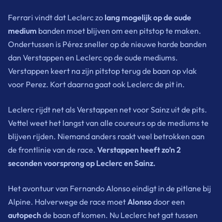
Ferrari vindt dat Leclerc zo
lang mogelijk op de oude
medium
banden moet blijven om een ​​pitstop te maken.
Ondertussen is Pérez sneller op de nieuwe harde banden
dan Verstappen en Leclerc op de oude mediums.
Verstappen keert na zijn pitstop terug de baan op vlak
voor Perez. Kort daarna gaat ook Leclerc de pit in.
Leclerc rijdt net als Verstappen net voor Sainz uit de pits.
Vettel weet het langst van alle coureurs op de mediums te
blijven rijden. Niemand anders raakt veel betrokken aan
de frontlinie van de race.
Verstappen heeft zo’n 2
seconden voorsprong op Leclerc en Sainz.
Het avontuur van Fernando Alonso eindigt in de pitlane bij
Alpine. Halverwege de race moet
Alonso
door een
autopech
de baan af komen. Nu Leclerc het gat tussen