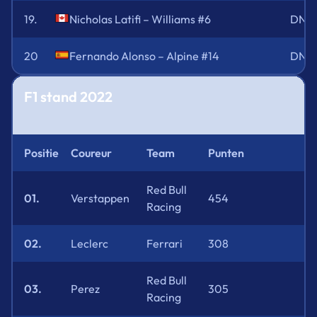
19.
Nicholas Latifi – Williams #6
DNF
20
Fernando Alonso – Alpine #14
DNF
F1 stand 2022
Positie
Coureur
Team
Punten
Red Bull
01.
Verstappen
454
Racing
02.
Leclerc
Ferrari
308
Red Bull
03.
Perez
305
Racing