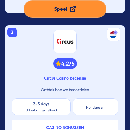
Speel
3
4.2/5
Circus Casino Recensie
Ontdek hoe we beoordelen
3–5 days
Rondspelen
Uitbetalingssnelheid
CASINO BONUSSEN