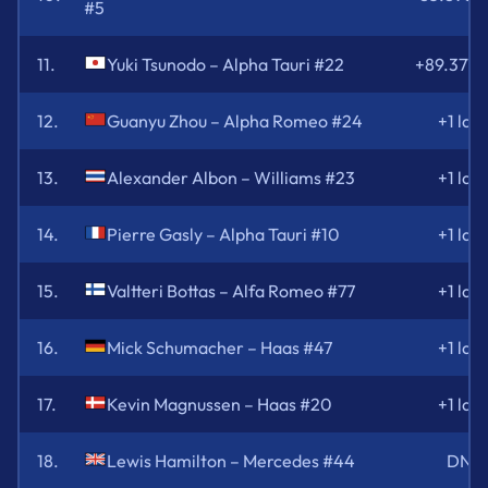
#5
11.
Yuki Tsunodo – Alpha Tauri #22
+89.371s
12.
Guanyu Zhou – Alpha Romeo #24
+1 lap
13.
Alexander Albon – Williams #23
+1 lap
14.
Pierre Gasly – Alpha Tauri #10
+1 lap
15.
Valtteri Bottas – Alfa Romeo #77
+1 lap
16.
Mick Schumacher – Haas #47
+1 lap
17.
Kevin Magnussen – Haas #20
+1 lap
18.
Lewis Hamilton – Mercedes #44
DNF