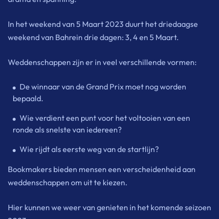
In het weekend van 5 Maart 2023 duurt het driedaagse
weekend van Bahrein drie dagen: 3, 4 en 5 Maart.
Weddenschappen zijn er in veel verschillende vormen:
De winnaar van de Grand Prix moet nog worden
bepaald.
Wie verdient een punt voor het voltooien van een
ronde als snelste van iedereen?
Wie rijdt als eerste weg van de startlijn?
Bookmakers bieden mensen een verscheidenheid aan
weddenschappen om uit te kiezen.
Hier kunnen we weer van genieten in het komende seizoen