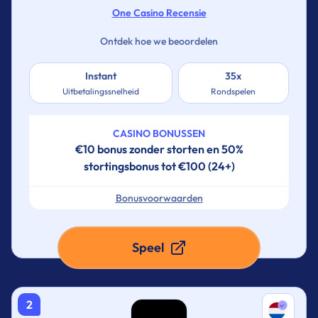
One Casino Recensie
Ontdek hoe we beoordelen
Instant
35x
Uitbetalingssnelheid
Rondspelen
CASINO BONUSSEN
€10 bonus zonder storten en 50%
stortingsbonus tot €100 (24+)
Bonusvoorwaarden
Speel
2