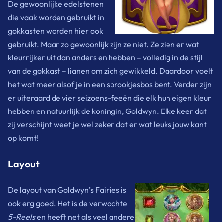
De gewoonlijke edelstenen
die vaak worden gebruikt in
gokkasten worden hier ook
gebruikt. Maar zo gewoonlijk zijn ze niet. Ze zien er wat
kleurrijker uit dan anders en hebben – volledig in de stijl
van de gokkast – lianen om zich gewikkeld. Daardoor voelt
het wat meer alsof je in een sprookjesbos bent. Verder zijn
er uiteraard de vier seizoens-feeën die elk hun eigen kleur
hebben en natuurlijk de koningin, Goldwyn. Elke keer dat
zij verschijnt weet je wel zeker dat er wat leuks jouw kant
op komt!
Layout
De layout van Goldwyn’s Fairies is
ook erg goed. Het is de verwachte
5-Reels
en heeft net als veel andere