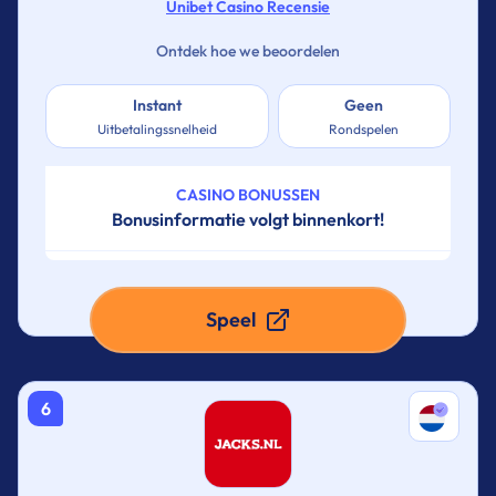
Unibet Casino Recensie
Ontdek hoe we beoordelen
Instant
Geen
Uitbetalingssnelheid
Rondspelen
CASINO BONUSSEN
Bonusinformatie volgt binnenkort!
Speel
6