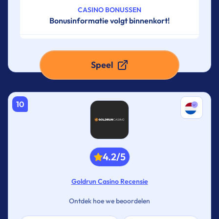
CASINO BONUSSEN
Bonusinformatie volgt binnenkort!
Speel
10
4.2/5
Goldrun Casino Recensie
Ontdek hoe we beoordelen