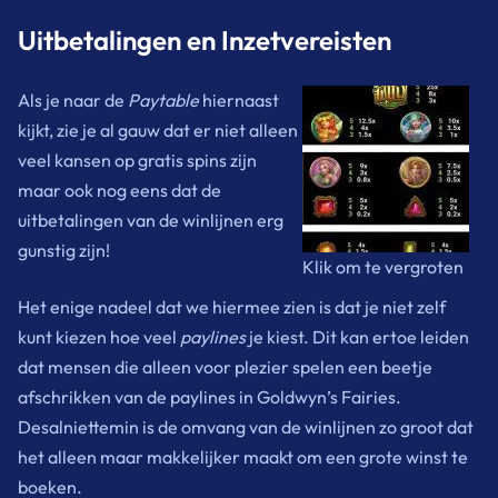
Uitbetalingen en Inzetvereisten
Als je naar de
Paytable
hiernaast
kijkt, zie je al gauw dat er niet alleen
veel kansen op gratis spins zijn
maar ook nog eens dat de
uitbetalingen van de winlijnen erg
gunstig zijn!
Klik om te vergroten
Het enige nadeel dat we hiermee zien is dat je niet zelf
kunt kiezen hoe veel
paylines
je kiest. Dit kan ertoe leiden
dat mensen die alleen voor plezier spelen een beetje
afschrikken van de paylines in Goldwyn’s Fairies.
Desalniettemin is de omvang van de winlijnen zo groot dat
het alleen maar makkelijker maakt om een grote winst te
boeken.