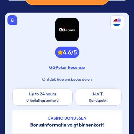
8
4.6/5
GGPoker Recensie
Ontdek hoe we beoordelen
Up to 24 hours
N.V.T.
Uitbetalingssnelheid
Rondspelen
CASINO BONUSSEN
Bonusinformatie volgt binnenkort!