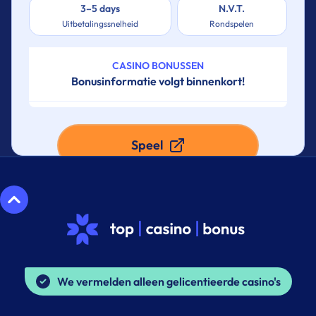
3–5 days
N.V.T.
Uitbetalingssnelheid
Rondspelen
CASINO BONUSSEN
Bonusinformatie volgt binnenkort!
Speel
We vermelden alleen gelicentieerde casino's