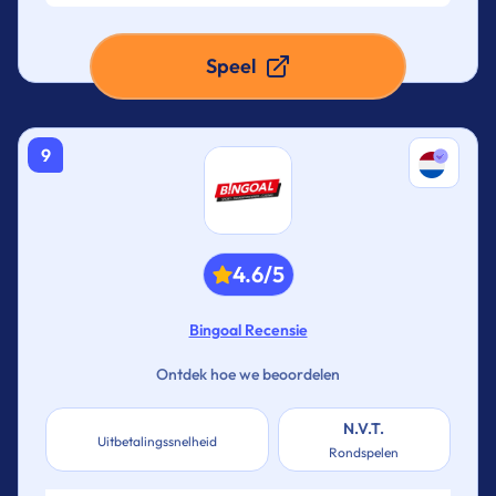
Speel
9
4.6/5
Bingoal Recensie
Ontdek hoe we beoordelen
N.V.T.
Uitbetalingssnelheid
Rondspelen