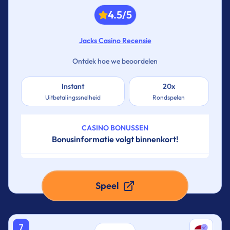
4.5/5
Jacks Casino Recensie
Ontdek hoe we beoordelen
Instant
20x
Uitbetalingssnelheid
Rondspelen
CASINO BONUSSEN
Bonusinformatie volgt binnenkort!
Speel
7